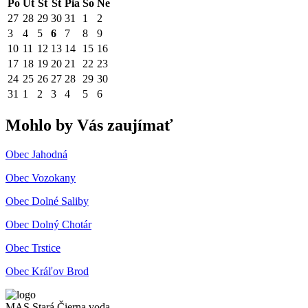
Po
Ut
St
Št
Pia
So
Ne
27
28
29
30
31
1
2
3
4
5
6
7
8
9
10
11
12
13
14
15
16
17
18
19
20
21
22
23
24
25
26
27
28
29
30
31
1
2
3
4
5
6
Mohlo by Vás zaujímať
Obec Jahodná
Obec Vozokany
Obec Dolné Saliby
Obec Dolný Chotár
Obec Trstice
Obec Kráľov Brod
MAS Stará Čierna voda