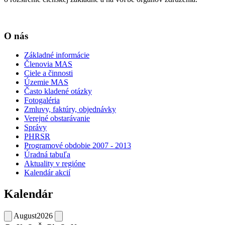
O nás
Základné informácie
Členovia MAS
Ciele a činnosti
Územie MAS
Často kladené otázky
Fotogaléria
Zmluvy, faktúry, objednávky
Verejné obstarávanie
Správy
PHRSR
Programové obdobie 2007 - 2013
Úradná tabuľa
Aktuality v regióne
Kalendár akcií
Kalendár
August
2026