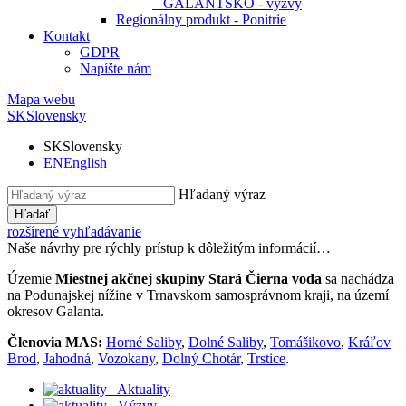
– GALANTSKO - výzvy
Regionálny produkt - Ponitrie
Kontakt
GDPR
Napíšte nám
Mapa webu
SK
Slovensky
SK
Slovensky
EN
English
Hľadaný výraz
Hľadať
rozšírené vyhľadávanie
Naše návrhy pre rýchly prístup k dôležitým informácií…
Územie
Miestnej akčnej skupiny Stará Čierna voda
sa nachádza
na Podunajskej nížine v Trnavskom samosprávnom kraji, na území
okresov Galanta.
Členovia MAS:
Horné Saliby
,
Dolné Saliby
,
Tomášikovo
,
Kráľov
Brod
,
Jahodná
,
Vozokany
,
Dolný Chotár
,
Trstice
.
Aktuality
Výzvy