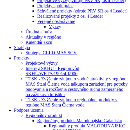
Projektové výzvy (zdroje PRV SR, os 4 Leader)
Projekty spolupráce
Schválené projekty (zdroje PRV SR,os 4 Leader)
Realizované projekty z osi 4 Leader
Verejné obstarávanie
Výzvy
Úradná tabuľa
Aktuality v regióne
Kalendár akcií
Stratégia
Stratégia CLLD MAS SCV
Projekty
Projektové výzvy
Interreg SKHU - Región vôd
SKHU⁄WETA⁄1901⁄4.1⁄006
TTSK - Zvýšenie záujmu o vodné atraktivity v regióne
MAS Stará Čierna voda nákupom zariadení pre potreby
budovania a rozšírenia cestovného ruchu zameraného
na zážitkovú turistiku
TTSK - Zvýšenie záujmu o regionálne produkty v
regióne MAS Stará Čierna voda
Podpora územia
Regionálny produkt
Regionálny produkt- Malodunajsko Galantsko
Regionálny produkt MALODUNAJSKO