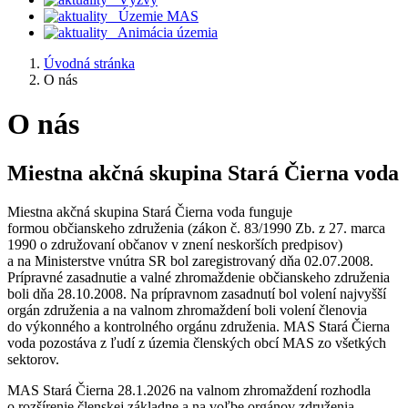
Územie MAS
Animácia územia
Úvodná stránka
O nás
O nás
Miestna akčná skupina Stará Čierna voda
Miestna akčná skupina Stará Čierna voda funguje
formou občianskeho združenia (zákon č. 83/1990 Zb. z 27. marca
1990 o združovaní občanov v znení neskorších predpisov)
a na Ministerstve vnútra SR bol zaregistrovaný dňa 02.07.2008.
Prípravné zasadnutie a valné zhromaždenie občianskeho združenia
boli dňa 28.10.2008. Na prípravnom zasadnutí bol volení najvyšší
orgán združenia a na valnom zhromaždení boli volení členovia
do výkonného a kontrolného orgánu združenia. MAS Stará Čierna
voda pozostáva z ľudí z územia členských obcí MAS zo všetkých
sektorov.
MAS Stará Čierna 28.1.2026 na valnom zhromaždení rozhodla
o rozšírenie členskej základne a na voľbe orgánov združenia.