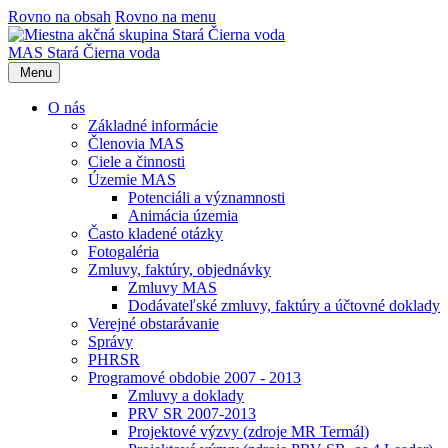
Rovno na obsah
Rovno na menu
MAS Stará Čierna voda
Menu
O nás
Základné informácie
Členovia MAS
Ciele a činnosti
Územie MAS
Potenciáli a významnosti
Animácia územia
Často kladené otázky
Fotogaléria
Zmluvy, faktúry, objednávky
Zmluvy MAS
Dodávateľské zmluvy, faktúry a účtovné doklady
Verejné obstarávanie
Správy
PHRSR
Programové obdobie 2007 - 2013
Zmluvy a doklady
PRV SR 2007-2013
Projektové výzvy (zdroje MR Termál)