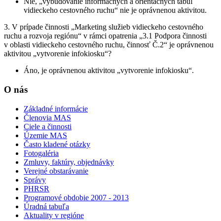
Nie, „vybudovanie informačných a orientačných tabúľ
vidieckeho cestovného ruchu“ nie je oprávnenou aktivitou.
3. V prípade činnosti „Marketing služieb vidieckeho cestovného
ruchu a rozvoja regiónu“ v rámci opatrenia „3.1 Podpora činnosti
v oblasti vidieckeho cestovného ruchu, činnosť Č.2“ je oprávnenou
aktivitou „vytvorenie infokiosku“?
Áno, je oprávnenou aktivitou „vytvorenie infokiosku“.
O nás
Základné informácie
Členovia MAS
Ciele a činnosti
Územie MAS
Často kladené otázky
Fotogaléria
Zmluvy, faktúry, objednávky
Verejné obstarávanie
Správy
PHRSR
Programové obdobie 2007 - 2013
Úradná tabuľa
Aktuality v regióne