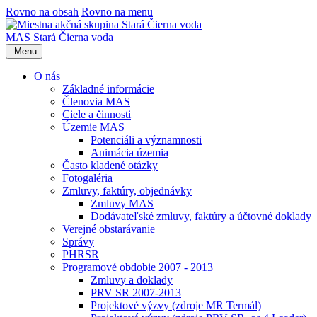
Rovno na obsah
Rovno na menu
MAS Stará Čierna voda
Menu
O nás
Základné informácie
Členovia MAS
Ciele a činnosti
Územie MAS
Potenciáli a významnosti
Animácia územia
Často kladené otázky
Fotogaléria
Zmluvy, faktúry, objednávky
Zmluvy MAS
Dodávateľské zmluvy, faktúry a účtovné doklady
Verejné obstarávanie
Správy
PHRSR
Programové obdobie 2007 - 2013
Zmluvy a doklady
PRV SR 2007-2013
Projektové výzvy (zdroje MR Termál)