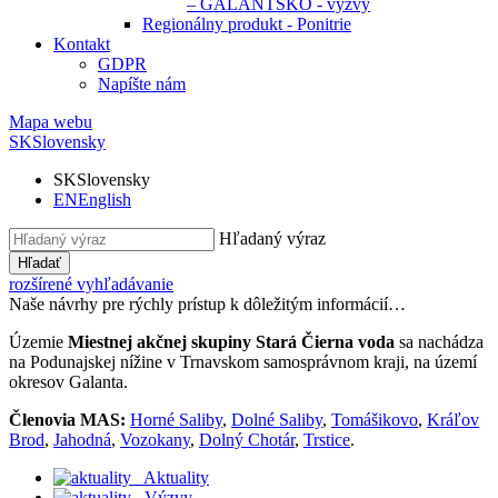
– GALANTSKO - výzvy
Regionálny produkt - Ponitrie
Kontakt
GDPR
Napíšte nám
Mapa webu
SK
Slovensky
SK
Slovensky
EN
English
Hľadaný výraz
Hľadať
rozšírené vyhľadávanie
Naše návrhy pre rýchly prístup k dôležitým informácií…
Územie
Miestnej akčnej skupiny Stará Čierna voda
sa nachádza
na Podunajskej nížine v Trnavskom samosprávnom kraji, na území
okresov Galanta.
Členovia MAS:
Horné Saliby
,
Dolné Saliby
,
Tomášikovo
,
Kráľov
Brod
,
Jahodná
,
Vozokany
,
Dolný Chotár
,
Trstice
.
Aktuality
Výzvy