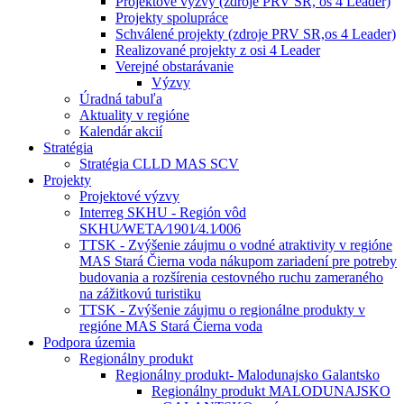
Projektové výzvy (zdroje PRV SR, os 4 Leader)
Projekty spolupráce
Schválené projekty (zdroje PRV SR,os 4 Leader)
Realizované projekty z osi 4 Leader
Verejné obstarávanie
Výzvy
Úradná tabuľa
Aktuality v regióne
Kalendár akcií
Stratégia
Stratégia CLLD MAS SCV
Projekty
Projektové výzvy
Interreg SKHU - Región vôd
SKHU⁄WETA⁄1901⁄4.1⁄006
TTSK - Zvýšenie záujmu o vodné atraktivity v regióne
MAS Stará Čierna voda nákupom zariadení pre potreby
budovania a rozšírenia cestovného ruchu zameraného
na zážitkovú turistiku
TTSK - Zvýšenie záujmu o regionálne produkty v
regióne MAS Stará Čierna voda
Podpora územia
Regionálny produkt
Regionálny produkt- Malodunajsko Galantsko
Regionálny produkt MALODUNAJSKO