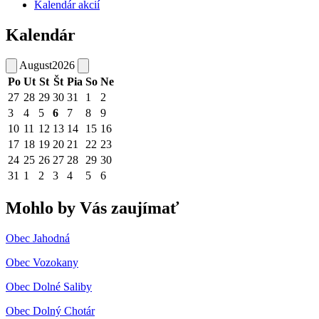
Kalendár akcií
Kalendár
August
2026
Po
Ut
St
Št
Pia
So
Ne
27
28
29
30
31
1
2
3
4
5
6
7
8
9
10
11
12
13
14
15
16
17
18
19
20
21
22
23
24
25
26
27
28
29
30
31
1
2
3
4
5
6
Mohlo by Vás zaujímať
Obec Jahodná
Obec Vozokany
Obec Dolné Saliby
Obec Dolný Chotár