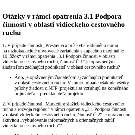
Otázky v rámci opatrenia 3.1 Podpora
činnosti v oblasti vidieckeho cestovného
ruchu
1. V prípade činnosti „Prestavba a prístavba rodinného domu
na nízkokapacitné ubytovacie zariadenia s kapacitou maximálne
10 lôžok“ v rámci opatrenia „3.1 Podpora činnosti v oblasti
vidieckeho cestovného ruchu, činnosť Č.1“ je oprávneným
žiadateľom začínajúci podnikateľ v oblasti cestovného ruchu?
Áno, je oprávneným žiadateľom aj začínajúci podnikateľ
v oblasti cestovného ruchu. V tomto prípade však nie všetky
prílohy žiadosti o NFP (projektu) sa vzťahujú na konečného
prijímateľa – predkladateľa projektu.
2. V prípade činnosti „Marketing služieb vidieckeho cestovného
ruchu a rozvoja regiónu“ v rámci opatrenia „3.1 Podpora činnosti
v oblasti vidieckeho cestovného ruchu, činnosť Č.2“ je oprávnenou
aktivitou „vybudovanie informačných a orientačných tabúľ
vidieckeho cestovného ruchu“?