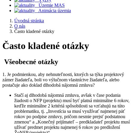
Územie MAS
Animácia územia
Úvodná stránka
O nás
Často kladené otázky
Často kladené otázky
Všeobecné otázky
1. Je podmienkou, aby nehnuteľnosti, ktorých sa týka projektový
zámer žiadateľa, boli vo výlučnom vlastníctve žiadateľa, alebo
postačuje ako doklad dlhodobá nájomná zmluva?
Stačí aj dlhodobá nájomná zmluva, avšak v čase podania
žiadosti o NFP (projektu) musí byť platná minimálne 6 rokov,
keďže minimálne 2 kritériá spôsobilosti sa vzťahujú na túto
problematiku, tj. „Investícia sa musí využívať najmenej päť
rokov po podpise zmluvy, pričom nesmie prejsť podstatnou
zmenou“ a „Konečný prijímateľ – predkladateľ projektu musí
užívať predmet projektu najmenej 6 rokov po predložení
ŽoNFP (projektu)“.