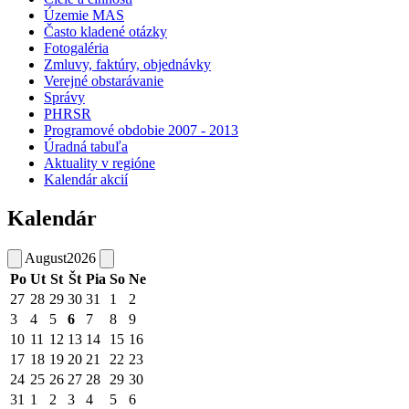
Územie MAS
Často kladené otázky
Fotogaléria
Zmluvy, faktúry, objednávky
Verejné obstarávanie
Správy
PHRSR
Programové obdobie 2007 - 2013
Úradná tabuľa
Aktuality v regióne
Kalendár akcií
Kalendár
August
2026
Po
Ut
St
Št
Pia
So
Ne
27
28
29
30
31
1
2
3
4
5
6
7
8
9
10
11
12
13
14
15
16
17
18
19
20
21
22
23
24
25
26
27
28
29
30
31
1
2
3
4
5
6