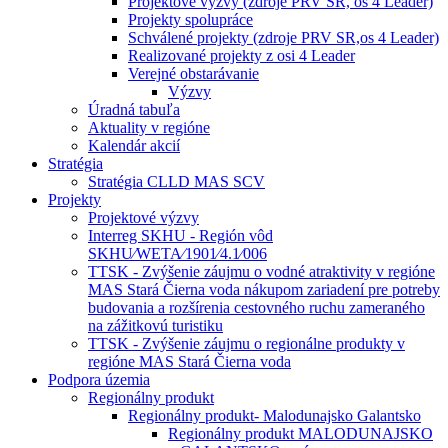
Projektové výzvy (zdroje PRV SR, os 4 Leader)
Projekty spolupráce
Schválené projekty (zdroje PRV SR,os 4 Leader)
Realizované projekty z osi 4 Leader
Verejné obstarávanie
Výzvy
Úradná tabuľa
Aktuality v regióne
Kalendár akcií
Stratégia
Stratégia CLLD MAS SCV
Projekty
Projektové výzvy
Interreg SKHU - Región vôd
SKHU⁄WETA⁄1901⁄4.1⁄006
TTSK - Zvýšenie záujmu o vodné atraktivity v regióne
MAS Stará Čierna voda nákupom zariadení pre potreby
budovania a rozšírenia cestovného ruchu zameraného
na zážitkovú turistiku
TTSK - Zvýšenie záujmu o regionálne produkty v
regióne MAS Stará Čierna voda
Podpora územia
Regionálny produkt
Regionálny produkt- Malodunajsko Galantsko
Regionálny produkt MALODUNAJSKO