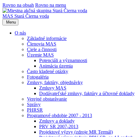
Rovno na obsah
Rovno na menu
MAS Stará Čierna voda
Menu
O nás
Základné informácie
Členovia MAS
Ciele a činnosti
Územie MAS
Potenciáli a významnosti
Animácia územia
Často kladené otázky
Fotogaléria
Zmluvy, faktúry, objednávky
Zmluvy MAS
Dodávateľské zmluvy, faktúry a účtovné doklady
Verejné obstarávanie
Správy
PHRSR
Programové obdobie 2007 - 2013
Zmluvy a doklady
PRV SR 2007-2013
Projektové výzvy (zdroje MR Termál)