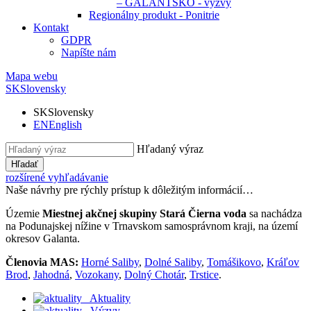
– GALANTSKO - výzvy
Regionálny produkt - Ponitrie
Kontakt
GDPR
Napíšte nám
Mapa webu
SK
Slovensky
SK
Slovensky
EN
English
Hľadaný výraz
Hľadať
rozšírené vyhľadávanie
Naše návrhy pre rýchly prístup k dôležitým informácií…
Územie
Miestnej akčnej skupiny Stará Čierna voda
sa nachádza
na Podunajskej nížine v Trnavskom samosprávnom kraji, na území
okresov Galanta.
Členovia MAS:
Horné Saliby
,
Dolné Saliby
,
Tomášikovo
,
Kráľov
Brod
,
Jahodná
,
Vozokany
,
Dolný Chotár
,
Trstice
.
Aktuality
Výzvy