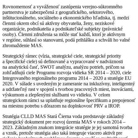
Rovnomernosť a vyváženosť zastúpenia verejno-súkromného
partnerstva je zabezpečená z geografického, sektorového,
inštitucionálneho, sociálneho a ekonomického hľadiska, tj. medzi
členmi okrem obcí sú aktívny obyvatelia, ženy, neziskové
organizácie, podnikatelia a podnikateľské subjekty (právnické
osoby). Členmi združenia sa môže stať každí, ktorí je aktívnym
v regióne, súhlasí so stanovami, podá prihlášku a schváli ho valné
zhromaždenie MAS.
Strategický rámec (vízia, strategické ciele, strategické priority
a špecifické ciele) sú definované a vypracované v nadväznosti
na analytickú časť, SWOT analýzu, analýzu potrieb, pričom sa
zohľadňujú ciele Programu rozvoja vidieka SR 2014 – 2020, ciele
Integrovaného regionálneho programu 2014 – 2020 a stratégie EU
2020. V súlade s uvedeným je zameranie na inkluzívny, inteligentný
a udržateľný rast v spojení s tvorbou pracovných miest, inováciami,
výskumom a zlepšenými službami vo vidieku. V celom
strategickom rámci sa uplatňuje regionálne špecifikum a prepojenosť
na miestnu potrebu s dôrazom na doplnkovosť PRV a IROP.
Stratégia CLLD MAS Stará Čierna voda predstavuje základný
strategický dokument pre rozvoj územia MAS v rokoch 2014 –
2023. Základným znakom integrácie stratégie je jej samotná tvorba
a vznik, pretože stratégia ako taká integruje viacero aktivít pre