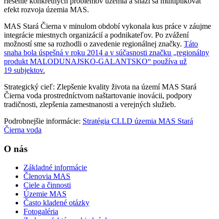
riešenie konkrétnych problémov územia a snaží sa multiplikovať
efekt rozvoja územia MAS.
MAS Stará Čierna v minulom období vykonala kus práce v záujme
integrácie miestnych organizácií a podnikateľov. Po zvážení
možností sme sa rozhodli o zavedenie regionálnej značky.
Táto
snaha bola úspešná v roku 2014 a v súčasnosti značku „regionálny
produkt MALODUNAJSKO-GALANTSKO“ používa už
19 subjektov.
Strategický cieľ: Zlepšenie kvality života na území MAS Stará
Čierna voda prostredníctvom naštartovanie inovácii, podpory
tradičnosti, zlepšenia zamestnanosti a verejných služieb.
Podrobnejšie informácie:
Stratégia CLLD územia MAS Stará
Čierna voda
O nás
Základné informácie
Členovia MAS
Ciele a činnosti
Územie MAS
Často kladené otázky
Fotogaléria