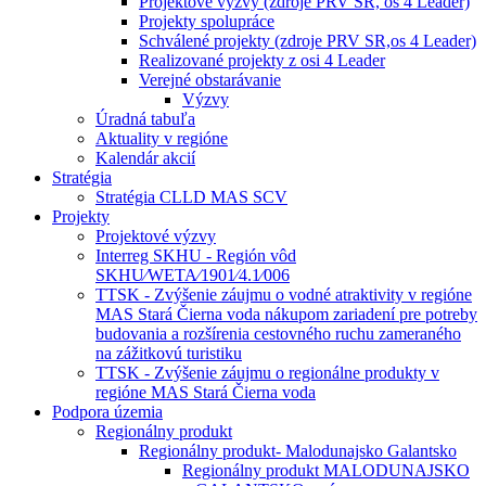
Projektové výzvy (zdroje PRV SR, os 4 Leader)
Projekty spolupráce
Schválené projekty (zdroje PRV SR,os 4 Leader)
Realizované projekty z osi 4 Leader
Verejné obstarávanie
Výzvy
Úradná tabuľa
Aktuality v regióne
Kalendár akcií
Stratégia
Stratégia CLLD MAS SCV
Projekty
Projektové výzvy
Interreg SKHU - Región vôd
SKHU⁄WETA⁄1901⁄4.1⁄006
TTSK - Zvýšenie záujmu o vodné atraktivity v regióne
MAS Stará Čierna voda nákupom zariadení pre potreby
budovania a rozšírenia cestovného ruchu zameraného
na zážitkovú turistiku
TTSK - Zvýšenie záujmu o regionálne produkty v
regióne MAS Stará Čierna voda
Podpora územia
Regionálny produkt
Regionálny produkt- Malodunajsko Galantsko
Regionálny produkt MALODUNAJSKO