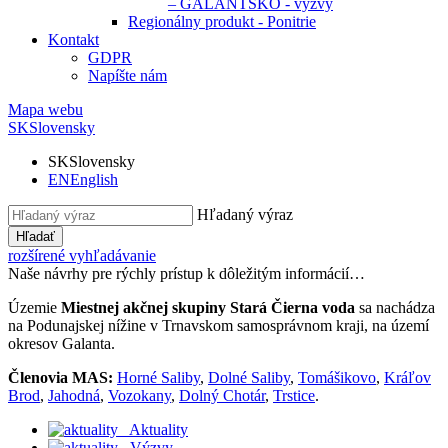
– GALANTSKO - výzvy
Regionálny produkt - Ponitrie
Kontakt
GDPR
Napíšte nám
Mapa webu
SK
Slovensky
SK
Slovensky
EN
English
Hľadaný výraz
Hľadať
rozšírené vyhľadávanie
Naše návrhy pre rýchly prístup k dôležitým informácií…
Územie
Miestnej akčnej skupiny Stará Čierna voda
sa nachádza
na Podunajskej nížine v Trnavskom samosprávnom kraji, na území
okresov Galanta.
Členovia MAS:
Horné Saliby
,
Dolné Saliby
,
Tomášikovo
,
Kráľov
Brod
,
Jahodná
,
Vozokany
,
Dolný Chotár
,
Trstice
.
Aktuality
Výzvy