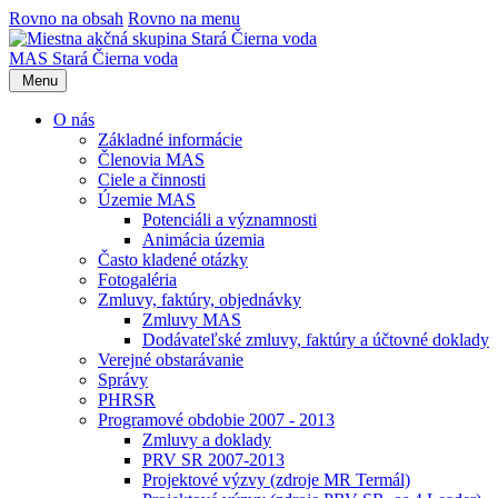
Rovno na obsah
Rovno na menu
MAS Stará Čierna voda
Menu
O nás
Základné informácie
Členovia MAS
Ciele a činnosti
Územie MAS
Potenciáli a významnosti
Animácia územia
Často kladené otázky
Fotogaléria
Zmluvy, faktúry, objednávky
Zmluvy MAS
Dodávateľské zmluvy, faktúry a účtovné doklady
Verejné obstarávanie
Správy
PHRSR
Programové obdobie 2007 - 2013
Zmluvy a doklady
PRV SR 2007-2013
Projektové výzvy (zdroje MR Termál)