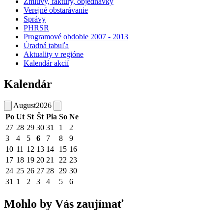
Zmluvy, faktúry, objednávky
Verejné obstarávanie
Správy
PHRSR
Programové obdobie 2007 - 2013
Úradná tabuľa
Aktuality v regióne
Kalendár akcií
Kalendár
August
2026
Po
Ut
St
Št
Pia
So
Ne
27
28
29
30
31
1
2
3
4
5
6
7
8
9
10
11
12
13
14
15
16
17
18
19
20
21
22
23
24
25
26
27
28
29
30
31
1
2
3
4
5
6
Mohlo by Vás zaujímať