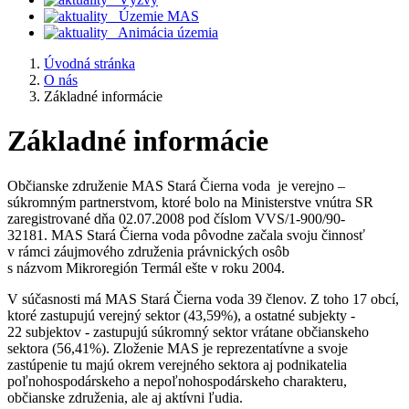
Územie MAS
Animácia územia
Úvodná stránka
O nás
Základné informácie
Základné informácie
Občianske združenie MAS Stará Čierna voda je verejno –
súkromným partnerstvom, ktoré bolo na Ministerstve vnútra SR
zaregistrované dňa 02.07.2008 pod číslom VVS/1-900/90-
32181. MAS Stará Čierna voda pôvodne začala svoju činnosť
v rámci záujmového združenia právnických osôb
s názvom Mikroregión Termál ešte v roku 2004.
V súčasnosti má MAS Stará Čierna voda 39 členov. Z toho 17 obcí,
ktoré zastupujú verejný sektor (43,59%), a ostatné subjekty -
22 subjektov - zastupujú súkromný sektor vrátane občianskeho
sektora (56,41%). Zloženie MAS je reprezentatívne a svoje
zastúpenie tu majú okrem verejného sektora aj podnikatelia
poľnohospodárskeho a nepoľnohospodárskeho charakteru,
občianske združenia, ale aj aktívni ľudia.