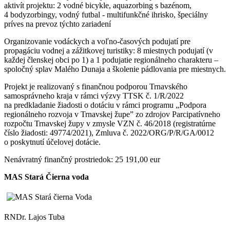
aktivít projektu: 2 vodné bicykle, aquazorbing s bazénom,
4 bodyzorbingy, vodný futbal - multifunkčné ihrisko, špeciálny
príves na prevoz týchto zariadení
Organizovanie vodáckych a voľno-časových podujatí pre
propagáciu vodnej a zážitkovej turistiky: 8 miestnych podujatí (v
každej členskej obci po 1) a 1 podujatie regionálneho charakteru –
spoločný splav Malého Dunaja a školenie pádlovania pre miestnych.
Projekt je realizovaný s finančnou podporou Trnavského
samosprávneho kraja v rámci výzvy TTSK č. 1/R/2022
na predkladanie žiadosti o dotáciu v rámci programu „Podpora
regionálneho rozvoja v Trnavskej župeˮ zo zdrojov Parcipatívneho
rozpočtu Trnavskej župy v zmysle VZN č. 46/2018 (registratúrne
číslo žiadosti: 49774/2021), Zmluva č. 2022/ORG/P/R/GA/0012
o poskytnutí účelovej dotácie.
Nenávratný finančný prostriedok: 25 191,00 eur
MAS Stará Čierna voda
RNDr. Lajos Tuba