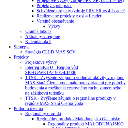
Projektové výzvy (zdroje PRV SR, os 4 Leader)
Projekty spolupráce
Schválené projekty (zdroje PRV SR,os 4 Leader)
Realizované projekty z osi 4 Leader
Verejné obstarávanie
Výzvy
Úradná tabuľa
Aktuality v regióne
Kalendár akcií
Stratégia
Stratégia CLLD MAS SCV
Projekty
Projektové výzvy
Interreg SKHU - Región vôd
SKHU⁄WETA⁄1901⁄4.1⁄006
TTSK - Zvýšenie záujmu o vodné atraktivity v regióne
MAS Stará Čierna voda nákupom zariadení pre potreby
budovania a rozšírenia cestovného ruchu zameraného
na zážitkovú turistiku
TTSK - Zvýšenie záujmu o regionálne produkty v
regióne MAS Stará Čierna voda
Podpora územia
Regionálny produkt
Regionálny produkt- Malodunajsko Galantsko
Regionálny produkt MALODUNAJSKO