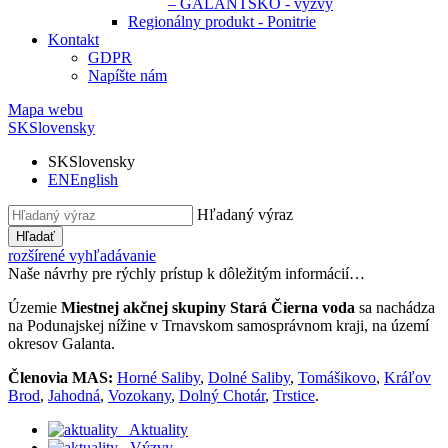
– GALANTSKO - výzvy
Regionálny produkt - Ponitrie
Kontakt
GDPR
Napíšte nám
Mapa webu
SK
Slovensky
SK
Slovensky
EN
English
Hľadaný výraz
Hľadať
rozšírené vyhľadávanie
Naše návrhy pre rýchly prístup k dôležitým informácií…
Územie
Miestnej akčnej skupiny Stará Čierna voda
sa nachádza
na Podunajskej nížine v Trnavskom samosprávnom kraji, na území
okresov Galanta.
Členovia MAS:
Horné Saliby
,
Dolné Saliby
,
Tomášikovo
,
Kráľov
Brod
,
Jahodná
,
Vozokany
,
Dolný Chotár
,
Trstice
.
Aktuality
Výzvy