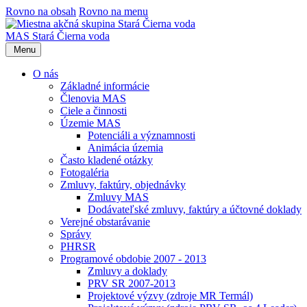
Rovno na obsah
Rovno na menu
MAS Stará Čierna voda
Menu
O nás
Základné informácie
Členovia MAS
Ciele a činnosti
Územie MAS
Potenciáli a významnosti
Animácia územia
Často kladené otázky
Fotogaléria
Zmluvy, faktúry, objednávky
Zmluvy MAS
Dodávateľské zmluvy, faktúry a účtovné doklady
Verejné obstarávanie
Správy
PHRSR
Programové obdobie 2007 - 2013
Zmluvy a doklady
PRV SR 2007-2013
Projektové výzvy (zdroje MR Termál)