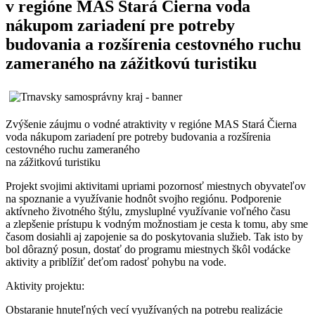
v regióne MAS Stará Čierna voda
nákupom zariadení pre potreby
budovania a rozšírenia cestovného ruchu
zameraného na zážitkovú turistiku
Zvýšenie záujmu o vodné atraktivity v regióne MAS Stará Čierna
voda nákupom zariadení pre potreby budovania a rozšírenia
cestovného ruchu zameraného
na zážitkovú turistiku
Projekt svojimi aktivitami upriami pozornosť miestnych obyvateľov
na spoznanie a využívanie hodnôt svojho regiónu. Podporenie
aktívneho životného štýlu, zmysluplné využívanie voľného času
a zlepšenie prístupu k vodným možnostiam je cesta k tomu, aby sme
časom dosiahli aj zapojenie sa do poskytovania služieb. Tak isto by
bol dôrazný posun, dostať do programu miestnych škôl vodácke
aktivity a priblížiť deťom radosť pohybu na vode.
Aktivity projektu:
Obstaranie hnuteľných vecí využívaných na potrebu realizácie