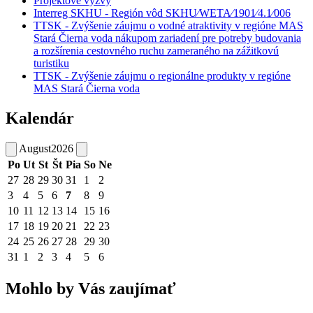
Projektové výzvy
Interreg SKHU - Región vôd SKHU⁄WETA⁄1901⁄4.1⁄006
TTSK - Zvýšenie záujmu o vodné atraktivity v regióne MAS
Stará Čierna voda nákupom zariadení pre potreby budovania
a rozšírenia cestovného ruchu zameraného na zážitkovú
turistiku
TTSK - Zvýšenie záujmu o regionálne produkty v regióne
MAS Stará Čierna voda
Kalendár
August
2026
Po
Ut
St
Št
Pia
So
Ne
27
28
29
30
31
1
2
3
4
5
6
7
8
9
10
11
12
13
14
15
16
17
18
19
20
21
22
23
24
25
26
27
28
29
30
31
1
2
3
4
5
6
Mohlo by Vás zaujímať