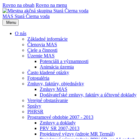
Rovno na obsah
Rovno na menu
MAS Stará Čierna voda
Menu
O nás
Základné informácie
Členovia MAS
Ciele a činnosti
Územie MAS
Potenciáli a významnosti
Animácia územia
Často kladené otázky
Fotogaléria
Zmluvy, faktúry, objednávky
Zmluvy MAS
Dodávateľské zmluvy, faktúry a účtovné doklady
Verejné obstarávanie
Správy
PHRSR
Programové obdobie 2007 - 2013
Zmluvy a doklady
PRV SR 2007-2013
Projektové výzvy (zdroje MR Termál)