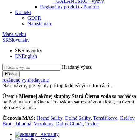
– GALANTSKO - výzvy
Regionálny produkt - Ponitrie
Kontakt
GDPR
Napíšte nám
Mapa webu
SK
Slovensky
SK
Slovensky
EN
English
Hľadaný výraz
Hľadať
rozšírené vyhľadávanie
Naše návrhy pre rýchly prístup k dôležitým informácií…
Územie
Miestnej akčnej skupiny Stará Čierna voda
sa nachádza
na Podunajskej nížine v Trnavskom samosprávnom kraji, na území
okresov Galanta.
Členovia MAS:
Horné Saliby
,
Dolné Saliby
,
Tomášikovo
,
Kráľov
Brod
,
Jahodná
,
Vozokany
,
Dolný Chotár
,
Trstice
.
Aktuality
Výzvy