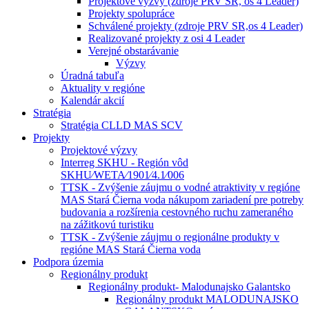
Projektové výzvy (zdroje PRV SR, os 4 Leader)
Projekty spolupráce
Schválené projekty (zdroje PRV SR,os 4 Leader)
Realizované projekty z osi 4 Leader
Verejné obstarávanie
Výzvy
Úradná tabuľa
Aktuality v regióne
Kalendár akcií
Stratégia
Stratégia CLLD MAS SCV
Projekty
Projektové výzvy
Interreg SKHU - Región vôd
SKHU⁄WETA⁄1901⁄4.1⁄006
TTSK - Zvýšenie záujmu o vodné atraktivity v regióne
MAS Stará Čierna voda nákupom zariadení pre potreby
budovania a rozšírenia cestovného ruchu zameraného
na zážitkovú turistiku
TTSK - Zvýšenie záujmu o regionálne produkty v
regióne MAS Stará Čierna voda
Podpora územia
Regionálny produkt
Regionálny produkt- Malodunajsko Galantsko
Regionálny produkt MALODUNAJSKO