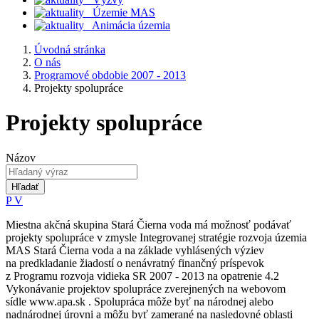
Územie MAS
Animácia územia
Úvodná stránka
O nás
Programové obdobie 2007 - 2013
Projekty spolupráce
Projekty spolupráce
Názov
Hľadať
P
V
Miestna akčná skupina Stará Čierna voda má možnosť podávať
projekty spolupráce v zmysle Integrovanej stratégie rozvoja územia
MAS Stará Čierna voda a na základe vyhlásených výziev
na predkladanie žiadostí o nenávratný finančný príspevok
z Programu rozvoja vidieka SR 2007 - 2013 na opatrenie 4.2
Vykonávanie projektov spolupráce zverejnených na webovom
sídle www.apa.sk . Spolupráca môže byť na národnej alebo
nadnárodnej úrovni a môžu byť zamerané na nasledovné oblasti