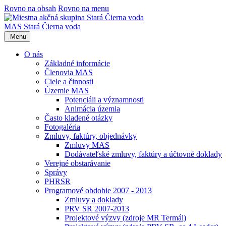
Rovno na obsah
Rovno na menu
MAS Stará Čierna voda
Menu
O nás
Základné informácie
Členovia MAS
Ciele a činnosti
Územie MAS
Potenciáli a významnosti
Animácia územia
Často kladené otázky
Fotogaléria
Zmluvy, faktúry, objednávky
Zmluvy MAS
Dodávateľské zmluvy, faktúry a účtovné doklady
Verejné obstarávanie
Správy
PHRSR
Programové obdobie 2007 - 2013
Zmluvy a doklady
PRV SR 2007-2013
Projektové výzvy (zdroje MR Termál)