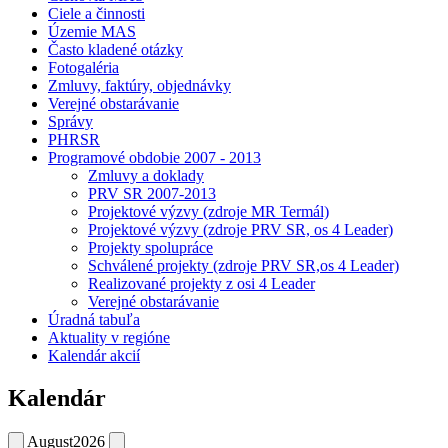
Ciele a činnosti
Územie MAS
Často kladené otázky
Fotogaléria
Zmluvy, faktúry, objednávky
Verejné obstarávanie
Správy
PHRSR
Programové obdobie 2007 - 2013
Zmluvy a doklady
PRV SR 2007-2013
Projektové výzvy (zdroje MR Termál)
Projektové výzvy (zdroje PRV SR, os 4 Leader)
Projekty spolupráce
Schválené projekty (zdroje PRV SR,os 4 Leader)
Realizované projekty z osi 4 Leader
Verejné obstarávanie
Úradná tabuľa
Aktuality v regióne
Kalendár akcií
Kalendár
August
2026