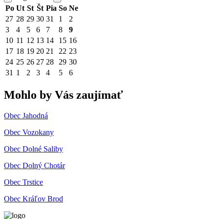
Po
Ut
St
Št
Pia
So
Ne
27
28
29
30
31
1
2
3
4
5
6
7
8
9
10
11
12
13
14
15
16
17
18
19
20
21
22
23
24
25
26
27
28
29
30
31
1
2
3
4
5
6
Mohlo by Vás zaujímať
Obec Jahodná
Obec Vozokany
Obec Dolné Saliby
Obec Dolný Chotár
Obec Trstice
Obec Kráľov Brod