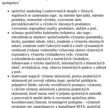
spolupráce:
spoločný marketing Leaderovských skupín v rôznych
regiónoch so zameraním napr.: na miestne špeciality, miestne
produkty, remeselné výrobky, vytvorenie siete
prevádzkovateľov a výrobcov miestnych produktov,
vytvorenie regionálnej značky produktov, služieb a pod.;
ochrana spoločného kultúrneho bohatstva, ako napr.:
rekonštrukcia objektov spoločenského významu (pamätníky,
hroby, pamätné tabule, izby), zriadenie a výstavba miestnych
múzeí, zriadenie izieb ľudových tradícií a izieb významných
osobnosti (vrátane vnútorného vybavenia okrem výstavných
exponátov), výstavba vyhliadkovej veže, výstavba
a rekonštrukcia náučných a turistických chodníkov,
inštalovanie a výroba náučných, informačných a historických
tabúľ, revitalizácia, resp. obnova historických parkov a záhrad
a pod.;
budovanie kapacít: výmena skúseností, prenos praktických
skúseností pri rozvoji vidieka (napr. spoločné publikácie,
prípadové štúdie, návody osvedčených postupov, výskumy,
s cieľom výmeny skúseností a prenosu praktických
skúseností, ktoré musia viesť k prijatiu spoločných metodík
a pracovných metód alebo k rozvinutiu spoločnej alebo
koordinovanej činnosti, twinningové podujatia – výmenné
programy pre zamestnancov a manažment MAS, spoločná