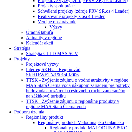
Projektové výzvy (zdroje PRV SR, os 4 Leader)
Projekty spolupráce
Schválené projekty (zdroje PRV SR,os 4 Leader)
Realizované projekty z osi 4 Leader
Verejné obstarávanie
Výzvy
Úradná tabuľa
Aktuality v regióne
Kalendár akcií
Stratégia
Stratégia CLLD MAS SCV
Projekty
Projektové výzvy
Interreg SKHU - Región vôd
SKHU⁄WETA⁄1901⁄4.1⁄006
TTSK - Zvýšenie záujmu o vodné atraktivity v regióne
MAS Stará Čierna voda nákupom zariadení pre potreby
budovania a rozšírenia cestovného ruchu zameraného
na zážitkovú turistiku
TTSK - Zvýšenie záujmu o regionálne produkty v
regióne MAS Stará Čierna voda
Podpora územia
Regionálny produkt
Regionálny produkt- Malodunajsko Galantsko
Regionálny produkt MALODUNAJSKO