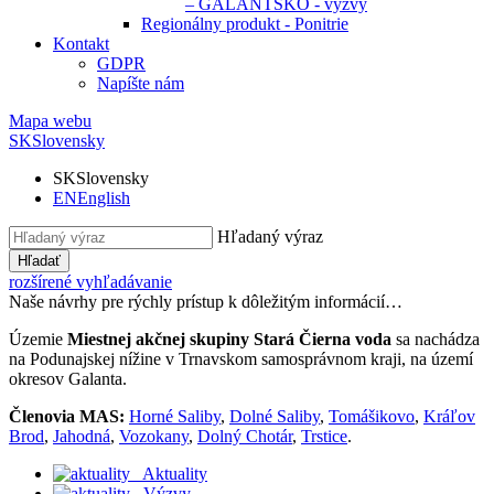
– GALANTSKO - výzvy
Regionálny produkt - Ponitrie
Kontakt
GDPR
Napíšte nám
Mapa webu
SK
Slovensky
SK
Slovensky
EN
English
Hľadaný výraz
Hľadať
rozšírené vyhľadávanie
Naše návrhy pre rýchly prístup k dôležitým informácií…
Územie
Miestnej akčnej skupiny Stará Čierna voda
sa nachádza
na Podunajskej nížine v Trnavskom samosprávnom kraji, na území
okresov Galanta.
Členovia MAS:
Horné Saliby
,
Dolné Saliby
,
Tomášikovo
,
Kráľov
Brod
,
Jahodná
,
Vozokany
,
Dolný Chotár
,
Trstice
.
Aktuality
Výzvy