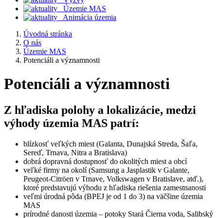
Územie MAS
Animácia územia
Úvodná stránka
O nás
Územie MAS
Potenciáli a významnosti
Potenciáli a významnosti
Z hľadiska polohy a lokalizácie, medzi
výhody územia MAS patrí:
blízkosť veľkých miest (Galanta, Dunajská Streda, Šaľa,
Sereď, Trnava, Nitra a Bratislava)
dobrá dopravná dostupnosť do okolitých miest a obcí
veľké firmy na okolí (Samsung a Jasplastik v Galante,
Peugeot-Citröen v Trnave, Volkswagen v Bratislave, atď.),
ktoré predstavujú výhodu z hľadiska riešenia zamestnanosti
veľmi úrodná pôda (BPEJ je od 1 do 3) na väčšine územia
MAS
prírodné danosti územia – potoky Stará Čierna voda, Salibský