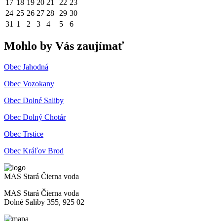
17
18
19
20
21
22
23
24
25
26
27
28
29
30
31
1
2
3
4
5
6
Mohlo by Vás zaujímať
Obec Jahodná
Obec Vozokany
Obec Dolné Saliby
Obec Dolný Chotár
Obec Trstice
Obec Kráľov Brod
MAS Stará Čierna voda
MAS Stará Čierna voda
Dolné Saliby 355, 925 02