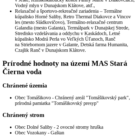
Vodný mlyn v Dunajskom Klátove, atď.,
Relaxačné a športovo-rekreačné zariadenia – Termálne
kúpalisko Horné Saliby, Retro Thermal Diakovce a Vincov
les (mesto Sládkovičovo), Termálno-relaxačné centrum
Galandia (mesto Galanta), Termálpark v Dunajskej Strede,
Stredisko vzdelávania a oddychu v Kaskádoch, Letné
kúpalisko Modrá Perla vo Veľkých Úľanoch, Ranč
na Striebornom jazere v Galante, Detská farma Humanita,
Czajlik Ranč v Dunajskom Klátove.
Prírodné hodnoty na území MAS Stará
Čierna voda
Chránené územia
Obec Tomášikovo - Chránený areál "Tomášikovský park",
prírodná pamiatka "Tomášikovský presyp"
Chránený strom
Obec Dolné Saliby - 2 ovocné stromy hruška
Obec Vozokany - Gaštan