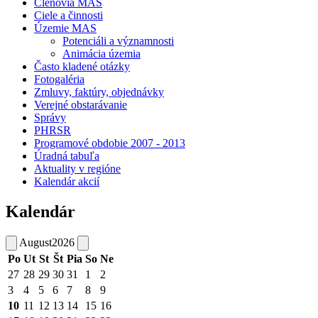
Členovia MAS
Ciele a činnosti
Územie MAS
Potenciáli a významnosti
Animácia územia
Často kladené otázky
Fotogaléria
Zmluvy, faktúry, objednávky
Verejné obstarávanie
Správy
PHRSR
Programové obdobie 2007 - 2013
Úradná tabuľa
Aktuality v regióne
Kalendár akcií
Kalendár
August
2026
Po
Ut
St
Št
Pia
So
Ne
27
28
29
30
31
1
2
3
4
5
6
7
8
9
10
11
12
13
14
15
16