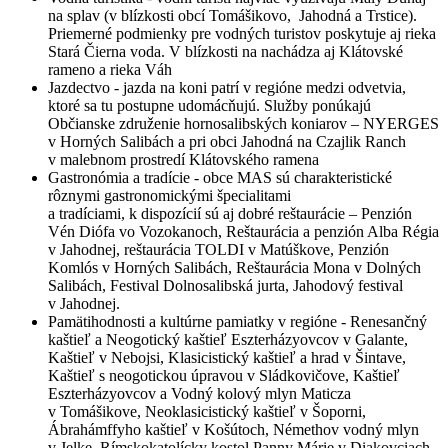
na splav (v blízkosti obcí Tomášikovo, Jahodná a Trstice).
Priemerné podmienky pre vodných turistov poskytuje aj rieka
Stará Čierna voda. V blízkosti na nachádza aj Klátovské
rameno a rieka Váh
Jazdectvo - jazda na koni patrí v regióne medzi odvetvia,
ktoré sa tu postupne udomácňujú. Služby ponúkajú
Občianske združenie hornosalibských koniarov – NYERGES
v Horných Salibách a pri obci Jahodná na Czajlik Ranch
v malebnom prostredí Klátovského ramena
Gastronómia a tradície - obce MAS sú charakteristické
rôznymi gastronomickými špecialitami
a tradíciami, k dispozícií sú aj dobré reštaurácie – Penzión
Vén Diófa vo Vozokanoch, Reštaurácia a penzión Alba Régia
v Jahodnej, reštaurácia TOLDI v Matúškove, Penzión
Komlós v Horných Salibách, Reštaurácia Mona v Dolných
Salibách, Festival Dolnosalibská jurta, Jahodový festival
v Jahodnej.
Pamätihodnosti a kultúrne pamiatky v regióne - Renesančný
kaštieľ a Neogotický kaštieľ Eszterházyovcov v Galante,
Kaštieľ v Nebojsi, Klasicistický kaštieľ a hrad v Šintave,
Kaštieľ s neogotickou úpravou v Sládkovičove, Kaštieľ
Eszterházyovcov a Vodný kolový mlyn Maticza
v Tomášikove, Neoklasicistický kaštieľ v Šoporni,
Ábrahámffyho kaštieľ v Košútoch, Némethov vodný mlyn
v Jelke, Rímskokatolícky kostol Panny Márie v Diakovciach,