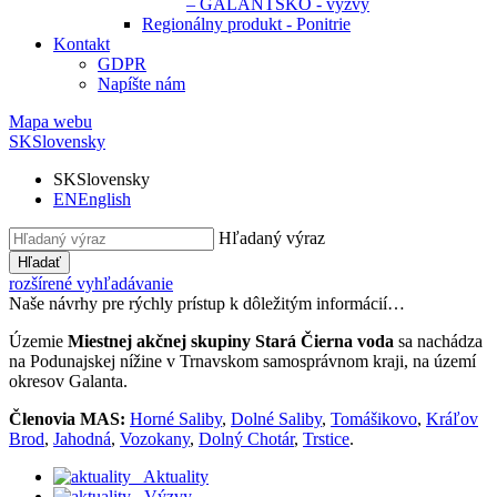
– GALANTSKO - výzvy
Regionálny produkt - Ponitrie
Kontakt
GDPR
Napíšte nám
Mapa webu
SK
Slovensky
SK
Slovensky
EN
English
Hľadaný výraz
Hľadať
rozšírené vyhľadávanie
Naše návrhy pre rýchly prístup k dôležitým informácií…
Územie
Miestnej akčnej skupiny Stará Čierna voda
sa nachádza
na Podunajskej nížine v Trnavskom samosprávnom kraji, na území
okresov Galanta.
Členovia MAS:
Horné Saliby
,
Dolné Saliby
,
Tomášikovo
,
Kráľov
Brod
,
Jahodná
,
Vozokany
,
Dolný Chotár
,
Trstice
.
Aktuality
Výzvy