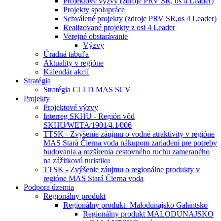
Projektové výzvy (zdroje PRV SR, os 4 Leader)
Projekty spolupráce
Schválené projekty (zdroje PRV SR,os 4 Leader)
Realizované projekty z osi 4 Leader
Verejné obstarávanie
Výzvy
Úradná tabuľa
Aktuality v regióne
Kalendár akcií
Stratégia
Stratégia CLLD MAS SCV
Projekty
Projektové výzvy
Interreg SKHU - Región vôd
SKHU⁄WETA⁄1901⁄4.1⁄006
TTSK - Zvýšenie záujmu o vodné atraktivity v regióne
MAS Stará Čierna voda nákupom zariadení pre potreby
budovania a rozšírenia cestovného ruchu zameraného
na zážitkovú turistiku
TTSK - Zvýšenie záujmu o regionálne produkty v
regióne MAS Stará Čierna voda
Podpora územia
Regionálny produkt
Regionálny produkt- Malodunajsko Galantsko
Regionálny produkt MALODUNAJSKO