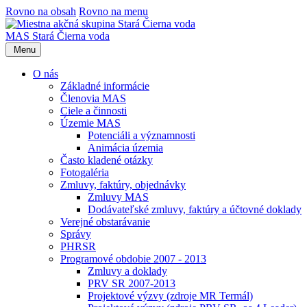
Rovno na obsah
Rovno na menu
MAS Stará Čierna voda
Menu
O nás
Základné informácie
Členovia MAS
Ciele a činnosti
Územie MAS
Potenciáli a významnosti
Animácia územia
Často kladené otázky
Fotogaléria
Zmluvy, faktúry, objednávky
Zmluvy MAS
Dodávateľské zmluvy, faktúry a účtovné doklady
Verejné obstarávanie
Správy
PHRSR
Programové obdobie 2007 - 2013
Zmluvy a doklady
PRV SR 2007-2013
Projektové výzvy (zdroje MR Termál)