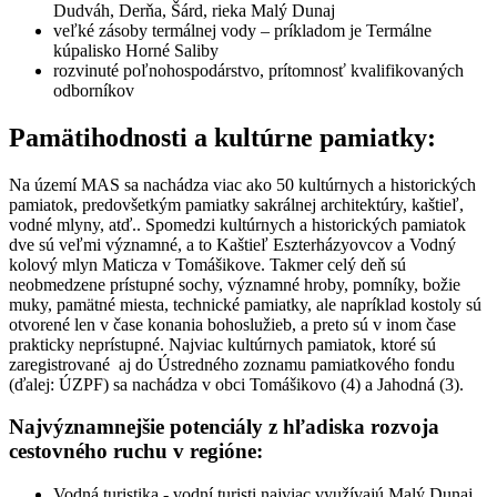
Dudváh, Derňa, Šárd, rieka Malý Dunaj
veľké zásoby termálnej vody – príkladom je Termálne
kúpalisko Horné Saliby
rozvinuté poľnohospodárstvo, prítomnosť kvalifikovaných
odborníkov
Pamätihodnosti a kultúrne pamiatky:
Na území MAS sa nachádza viac ako 50 kultúrnych a historických
pamiatok, predovšetkým pamiatky sakrálnej architektúry, kaštieľ,
vodné mlyny, atď.. Spomedzi kultúrnych a historických pamiatok
dve sú veľmi významné, a to Kaštieľ Eszterházyovcov a Vodný
kolový mlyn Maticza v Tomášikove. Takmer celý deň sú
neobmedzene prístupné sochy, významné hroby, pomníky, božie
muky, pamätné miesta, technické pamiatky, ale napríklad kostoly sú
otvorené len v čase konania bohoslužieb, a preto sú v inom čase
prakticky neprístupné. Najviac kultúrnych pamiatok, ktoré sú
zaregistrované aj do Ústredného zoznamu pamiatkového fondu
(ďalej: ÚZPF) sa nachádza v obci Tomášikovo (4) a Jahodná (3).
Najvýznamnejšie potenciály z hľadiska rozvoja
cestovného ruchu v regióne:
Vodná turistika - vodní turisti najviac využívajú Malý Dunaj