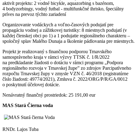
aktivít projektu: 2 vodné bicykle, aquazorbing s bazénom,
4 bodyzorbingy, vodný futbal - multifunkčné ihrisko, špeciálny
príves na prevoz týchto zariadení
Organizovanie vodáckych a voľno-časových podujatí pre
propagáciu vodnej a zážitkovej turistiky: 8 miestnych podujatí (v
každej členskej obci po 1) a 1 podujatie regionálneho charakteru –
spoločný splav Malého Dunaja a školenie pádlovania pre miestnych.
Projekt je realizovaný s finančnou podporou Trnavského
samosprávneho kraja v rámci výzvy TTSK č. 1/R/2022
na predkladanie žiadosti o dotáciu v rámci programu „Podpora
regionálneho rozvoja v Trnavskej župeˮ zo zdrojov Parcipatívneho
rozpočtu Trnavskej župy v zmysle VZN č. 46/2018 (registratúrne
číslo žiadosti: 49774/2021), Zmluva č. 2022/ORG/P/R/GA/0012
o poskytnutí účelovej dotácie.
Nenávratný finančný prostriedok: 25 191,00 eur
MAS Stará Čierna voda
RNDr. Lajos Tuba