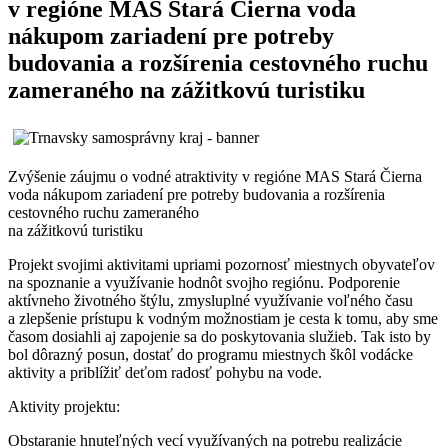
v regióne MAS Stará Čierna voda
nákupom zariadení pre potreby
budovania a rozšírenia cestovného ruchu
zameraného na zážitkovú turistiku
Zvýšenie záujmu o vodné atraktivity v regióne MAS Stará Čierna
voda nákupom zariadení pre potreby budovania a rozšírenia
cestovného ruchu zameraného
na zážitkovú turistiku
Projekt svojimi aktivitami upriami pozornosť miestnych obyvateľov
na spoznanie a využívanie hodnôt svojho regiónu. Podporenie
aktívneho životného štýlu, zmysluplné využívanie voľného času
a zlepšenie prístupu k vodným možnostiam je cesta k tomu, aby sme
časom dosiahli aj zapojenie sa do poskytovania služieb. Tak isto by
bol dôrazný posun, dostať do programu miestnych škôl vodácke
aktivity a priblížiť deťom radosť pohybu na vode.
Aktivity projektu:
Obstaranie hnuteľných vecí využívaných na potrebu realizácie