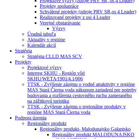
Projektové výzvy (zdroje PRV SR, os 4 Leader)
Projekty spolupráce
Schválené projekty (zdroje PRV SR,os 4 Leader)
Realizované projekty z osi 4 Leader
Verejné obstarávanie
Výzvy
Úradná tabuľa
Aktuality v regióne
Kalendár akcií
Stratégia
Stratégia CLLD MAS SCV
Projekty
Projektové výzvy
Interreg SKHU - Región vôd
SKHU⁄WETA⁄1901⁄4.1⁄006
TTSK - Zvýšenie záujmu o vodné atraktivity v regióne
MAS Stará Čierna voda nákupom zariadení pre potreby
budovania a rozšírenia cestovného ruchu zameraného
na zážitkovú turistiku
TTSK - Zvýšenie záujmu o regionálne produkty v
regióne MAS Stará Čierna voda
Podpora územia
Regionálny produkt
Regionálny produkt- Malodunajsko Galantsko
Regionálny produkt MALODUNAJSKO