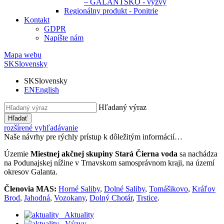
– GALANTSKO - výzvy
Regionálny produkt - Ponitrie
Kontakt
GDPR
Napíšte nám
Mapa webu
SK
Slovensky
SK
Slovensky
EN
English
Hľadaný výraz
Hľadať
rozšírené vyhľadávanie
Naše návrhy pre rýchly prístup k dôležitým informácií…
Územie
Miestnej akčnej skupiny Stará Čierna voda
sa nachádza
na Podunajskej nížine v Trnavskom samosprávnom kraji, na území
okresov Galanta.
Členovia MAS:
Horné Saliby
,
Dolné Saliby
,
Tomášikovo
,
Kráľov
Brod
,
Jahodná
,
Vozokany
,
Dolný Chotár
,
Trstice
.
Aktuality
Výzvy