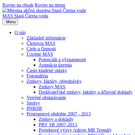
Rovno na obsah
Rovno na menu
MAS Stará Čierna voda
Menu
O nás
Základné informácie
Členovia MAS
Ciele a činnosti
Územie MAS
Potenciáli a významnosti
Animácia územia
Často kladené otázky
Fotogaléria
Zmluvy, faktúry, objednávky
Zmluvy MAS
Dodávateľské zmluvy, faktúry a účtovné doklady
Verejné obstarávanie
Správy
PHRSR
Programové obdobie 2007 - 2013
Zmluvy a doklady
PRV SR 2007-2013
Projektové výzvy (zdroje MR Termál)