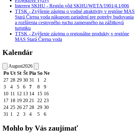
Projektové výzvy
Interreg SKHU - Región vôd SKHU⁄WETA⁄1901⁄4.1⁄006
TTSK - Zvýšenie záujmu o vodné atraktivity v regióne MAS
Stará Čierna voda nákupom zariadení pre potreby budovania
a rozšírenia cestovného ruchu zameraného na zážitkovú
turistiku
TTSK - Zvýšenie záujmu o regionálne produkty v regióne
MAS Stará Čierna voda
Kalendár
August
2026
Po
Ut
St
Št
Pia
So
Ne
27
28
29
30
31
1
2
3
4
5
6
7
8
9
10
11
12
13
14
15
16
17
18
19
20
21
22
23
24
25
26
27
28
29
30
31
1
2
3
4
5
6
Mohlo by Vás zaujímať