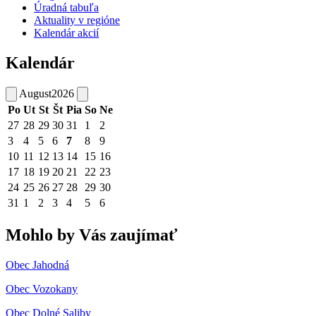
Úradná tabuľa
Aktuality v regióne
Kalendár akcií
Kalendár
August
2026
Po
Ut
St
Št
Pia
So
Ne
27
28
29
30
31
1
2
3
4
5
6
7
8
9
10
11
12
13
14
15
16
17
18
19
20
21
22
23
24
25
26
27
28
29
30
31
1
2
3
4
5
6
Mohlo by Vás zaujímať
Obec Jahodná
Obec Vozokany
Obec Dolné Saliby