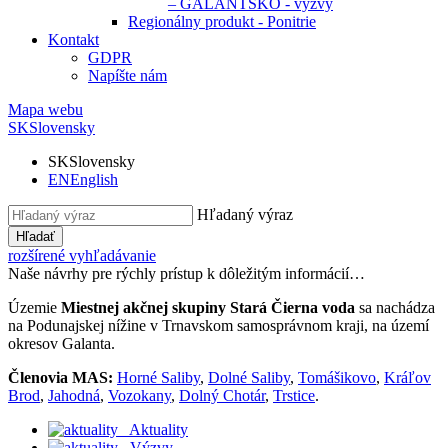
– GALANTSKO - výzvy
Regionálny produkt - Ponitrie
Kontakt
GDPR
Napíšte nám
Mapa webu
SK
Slovensky
SK
Slovensky
EN
English
Hľadaný výraz
Hľadať
rozšírené vyhľadávanie
Naše návrhy pre rýchly prístup k dôležitým informácií…
Územie
Miestnej akčnej skupiny Stará Čierna voda
sa nachádza
na Podunajskej nížine v Trnavskom samosprávnom kraji, na území
okresov Galanta.
Členovia MAS:
Horné Saliby
,
Dolné Saliby
,
Tomášikovo
,
Kráľov
Brod
,
Jahodná
,
Vozokany
,
Dolný Chotár
,
Trstice
.
Aktuality
Výzvy