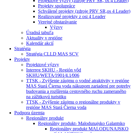
Projektové výzvy (zdroje PRV SR, os 4 Leader)
Projekty spolupráce
Schválené projekty (zdroje PRV SR,os 4 Leader)
Realizované projekty z osi 4 Leader
Verejné obstarávanie
Výzvy
Úradná tabuľa
Aktuality v regióne
Kalendár akcií
Stratégia
Stratégia CLLD MAS SCV
Projekty
Projektové výzvy
Interreg SKHU - Región vôd
SKHU⁄WETA⁄1901⁄4.1⁄006
TTSK - Zvýšenie záujmu o vodné atraktivity v regióne
MAS Stará Čierna voda nákupom zariadení pre potreby
budovania a rozšírenia cestovného ruchu zameraného
na zážitkovú turistiku
TTSK - Zvýšenie záujmu o regionálne produkty v
regióne MAS Stará Čierna voda
Podpora územia
Regionálny produkt
Regionálny produkt- Malodunajsko Galantsko
Regionálny produkt MALODUNAJSKO