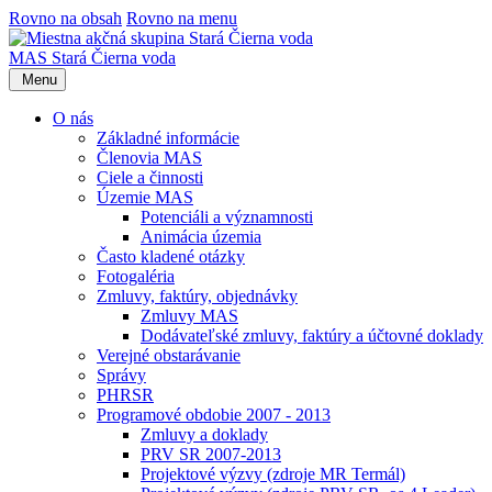
Rovno na obsah
Rovno na menu
MAS Stará Čierna voda
Menu
O nás
Základné informácie
Členovia MAS
Ciele a činnosti
Územie MAS
Potenciáli a významnosti
Animácia územia
Často kladené otázky
Fotogaléria
Zmluvy, faktúry, objednávky
Zmluvy MAS
Dodávateľské zmluvy, faktúry a účtovné doklady
Verejné obstarávanie
Správy
PHRSR
Programové obdobie 2007 - 2013
Zmluvy a doklady
PRV SR 2007-2013
Projektové výzvy (zdroje MR Termál)