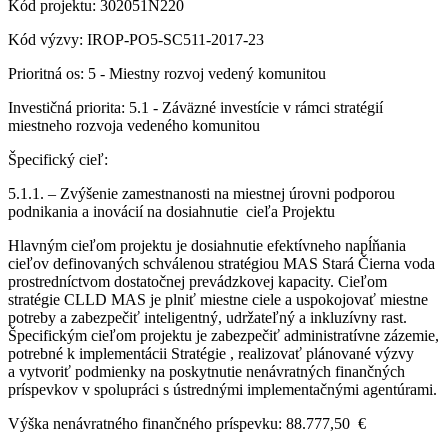
Kód projektu: 302051N220
Kód výzvy: IROP-PO5-SC511-2017-23
Prioritná os: 5 - Miestny rozvoj vedený komunitou
Investičná priorita: 5.1 - Záväzné investície v rámci stratégií
miestneho rozvoja vedeného komunitou
Špecifický cieľ:
5.1.1. – Zvýšenie zamestnanosti na miestnej úrovni podporou
podnikania a inovácií na dosiahnutie cieľa Projektu
Hlavným cieľom projektu je dosiahnutie efektívneho napĺňania
cieľov definovaných schválenou stratégiou MAS Stará Čierna voda
prostredníctvom dostatočnej prevádzkovej kapacity. Cieľom
stratégie CLLD MAS je plniť miestne ciele a uspokojovať miestne
potreby a zabezpečiť inteligentný, udržateľný a inkluzívny rast.
Špecifickým cieľom projektu je zabezpečiť administratívne zázemie,
potrebné k implementácii Stratégie , realizovať plánované výzvy
a vytvoriť podmienky na poskytnutie nenávratných finančných
príspevkov v spolupráci s ústrednými implementačnými agentúrami.
Výška nenávratného finančného príspevku: 88.777,50 €