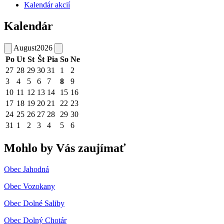
Kalendár akcií
Kalendár
August
2026
Po
Ut
St
Št
Pia
So
Ne
27
28
29
30
31
1
2
3
4
5
6
7
8
9
10
11
12
13
14
15
16
17
18
19
20
21
22
23
24
25
26
27
28
29
30
31
1
2
3
4
5
6
Mohlo by Vás zaujímať
Obec Jahodná
Obec Vozokany
Obec Dolné Saliby
Obec Dolný Chotár