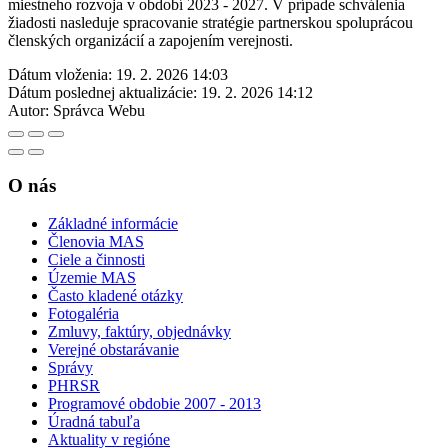
miestneho rozvoja v období 2023 - 2027. V prípade schválenia
žiadosti nasleduje spracovanie stratégie partnerskou spoluprácou
členských organizácií a zapojením verejnosti.
Dátum vloženia:
19. 2. 2026 14:03
Dátum poslednej aktualizácie:
19. 2. 2026 14:12
Autor:
Správca Webu
O nás
Základné informácie
Členovia MAS
Ciele a činnosti
Územie MAS
Často kladené otázky
Fotogaléria
Zmluvy, faktúry, objednávky
Verejné obstarávanie
Správy
PHRSR
Programové obdobie 2007 - 2013
Úradná tabuľa
Aktuality v regióne