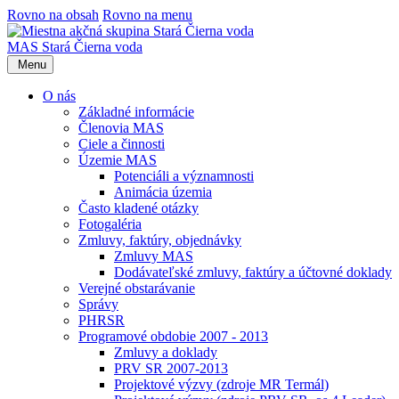
Rovno na obsah
Rovno na menu
MAS Stará Čierna voda
Menu
O nás
Základné informácie
Členovia MAS
Ciele a činnosti
Územie MAS
Potenciáli a významnosti
Animácia územia
Často kladené otázky
Fotogaléria
Zmluvy, faktúry, objednávky
Zmluvy MAS
Dodávateľské zmluvy, faktúry a účtovné doklady
Verejné obstarávanie
Správy
PHRSR
Programové obdobie 2007 - 2013
Zmluvy a doklady
PRV SR 2007-2013
Projektové výzvy (zdroje MR Termál)