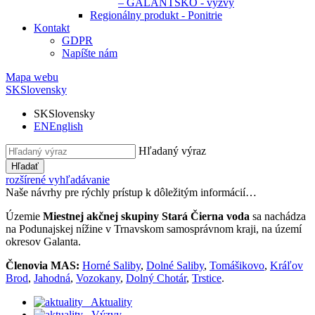
– GALANTSKO - výzvy
Regionálny produkt - Ponitrie
Kontakt
GDPR
Napíšte nám
Mapa webu
SK
Slovensky
SK
Slovensky
EN
English
Hľadaný výraz
Hľadať
rozšírené vyhľadávanie
Naše návrhy pre rýchly prístup k dôležitým informácií…
Územie
Miestnej akčnej skupiny Stará Čierna voda
sa nachádza
na Podunajskej nížine v Trnavskom samosprávnom kraji, na území
okresov Galanta.
Členovia MAS:
Horné Saliby
,
Dolné Saliby
,
Tomášikovo
,
Kráľov
Brod
,
Jahodná
,
Vozokany
,
Dolný Chotár
,
Trstice
.
Aktuality
Výzvy