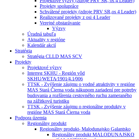
Projektové výzvy (zdroje PRV SR, os 4 Leader)
Projekty spolupráce
Schválené projekty (zdroje PRV SR,os 4 Leader)
Realizované projekty z osi 4 Leader
Verejné obstarávanie
Výzvy
Úradná tabuľa
Aktuality v regióne
Kalendár akcií
Stratégia
Stratégia CLLD MAS SCV
Projekty
Projektové výzvy
Interreg SKHU - Región vôd
SKHU⁄WETA⁄1901⁄4.1⁄006
TTSK - Zvýšenie záujmu o vodné atraktivity v regióne
MAS Stará Čierna voda nákupom zariadení pre potreby
budovania a rozšírenia cestovného ruchu zameraného
na zážitkovú turistiku
TTSK - Zvýšenie záujmu o regionálne produkty v
regióne MAS Stará Čierna voda
Podpora územia
Regionálny produkt
Regionálny produkt- Malodunajsko Galantsko
Regionálny produkt MALODUNAJSKO