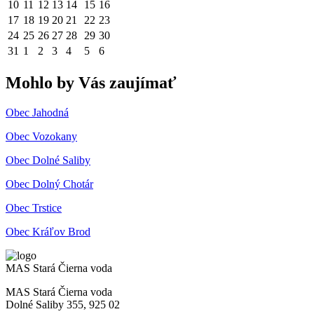
10
11
12
13
14
15
16
17
18
19
20
21
22
23
24
25
26
27
28
29
30
31
1
2
3
4
5
6
Mohlo by Vás zaujímať
Obec Jahodná
Obec Vozokany
Obec Dolné Saliby
Obec Dolný Chotár
Obec Trstice
Obec Kráľov Brod
MAS Stará Čierna voda
MAS Stará Čierna voda
Dolné Saliby 355, 925 02