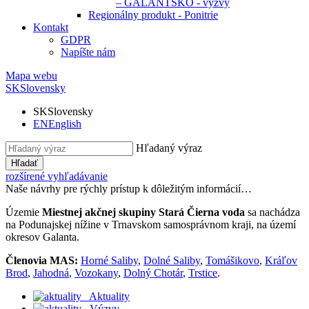
– GALANTSKO - výzvy
Regionálny produkt - Ponitrie
Kontakt
GDPR
Napíšte nám
Mapa webu
SK
Slovensky
SK
Slovensky
EN
English
Hľadaný výraz
Hľadať
rozšírené vyhľadávanie
Naše návrhy pre rýchly prístup k dôležitým informácií…
Územie
Miestnej akčnej skupiny Stará Čierna voda
sa nachádza
na Podunajskej nížine v Trnavskom samosprávnom kraji, na území
okresov Galanta.
Členovia MAS:
Horné Saliby
,
Dolné Saliby
,
Tomášikovo
,
Kráľov
Brod
,
Jahodná
,
Vozokany
,
Dolný Chotár
,
Trstice
.
Aktuality
Výzvy