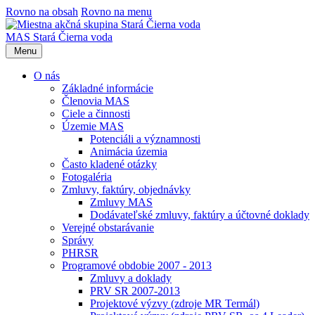
Rovno na obsah
Rovno na menu
MAS Stará Čierna voda
Menu
O nás
Základné informácie
Členovia MAS
Ciele a činnosti
Územie MAS
Potenciáli a významnosti
Animácia územia
Často kladené otázky
Fotogaléria
Zmluvy, faktúry, objednávky
Zmluvy MAS
Dodávateľské zmluvy, faktúry a účtovné doklady
Verejné obstarávanie
Správy
PHRSR
Programové obdobie 2007 - 2013
Zmluvy a doklady
PRV SR 2007-2013
Projektové výzvy (zdroje MR Termál)