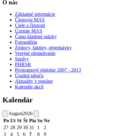
O nás
Základné informácie
Členovia MAS
Ciele a činnosti
Územie MAS
Často kladené otázky
Fotogaléria
Zmluvy, faktúry, objednávky
Verejné obstarávanie
Správy
PHRSR
Programové obdobie 2007 - 2013
Úradná tabuľa
Aktuality v regióne
Kalendár akcií
Kalendár
August
2026
Po
Ut
St
Št
Pia
So
Ne
27
28
29
30
31
1
2
3
4
5
6
7
8
9