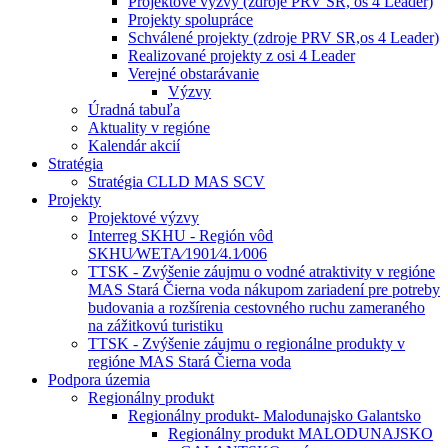
Projektové výzvy (zdroje PRV SR, os 4 Leader)
Projekty spolupráce
Schválené projekty (zdroje PRV SR,os 4 Leader)
Realizované projekty z osi 4 Leader
Verejné obstarávanie
Výzvy
Úradná tabuľa
Aktuality v regióne
Kalendár akcií
Stratégia
Stratégia CLLD MAS SCV
Projekty
Projektové výzvy
Interreg SKHU - Región vôd
SKHU⁄WETA⁄1901⁄4.1⁄006
TTSK - Zvýšenie záujmu o vodné atraktivity v regióne
MAS Stará Čierna voda nákupom zariadení pre potreby
budovania a rozšírenia cestovného ruchu zameraného
na zážitkovú turistiku
TTSK - Zvýšenie záujmu o regionálne produkty v
regióne MAS Stará Čierna voda
Podpora územia
Regionálny produkt
Regionálny produkt- Malodunajsko Galantsko
Regionálny produkt MALODUNAJSKO