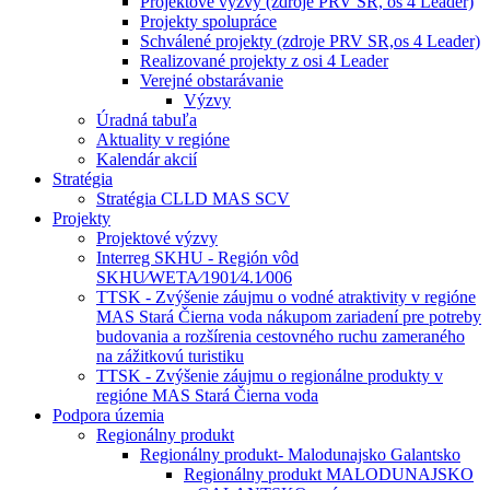
Projektové výzvy (zdroje PRV SR, os 4 Leader)
Projekty spolupráce
Schválené projekty (zdroje PRV SR,os 4 Leader)
Realizované projekty z osi 4 Leader
Verejné obstarávanie
Výzvy
Úradná tabuľa
Aktuality v regióne
Kalendár akcií
Stratégia
Stratégia CLLD MAS SCV
Projekty
Projektové výzvy
Interreg SKHU - Región vôd
SKHU⁄WETA⁄1901⁄4.1⁄006
TTSK - Zvýšenie záujmu o vodné atraktivity v regióne
MAS Stará Čierna voda nákupom zariadení pre potreby
budovania a rozšírenia cestovného ruchu zameraného
na zážitkovú turistiku
TTSK - Zvýšenie záujmu o regionálne produkty v
regióne MAS Stará Čierna voda
Podpora územia
Regionálny produkt
Regionálny produkt- Malodunajsko Galantsko
Regionálny produkt MALODUNAJSKO