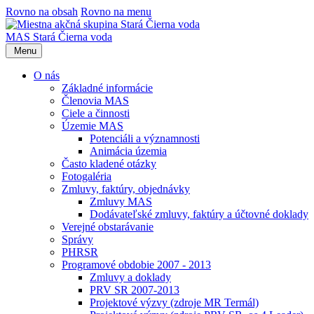
Rovno na obsah
Rovno na menu
MAS Stará Čierna voda
Menu
O nás
Základné informácie
Členovia MAS
Ciele a činnosti
Územie MAS
Potenciáli a významnosti
Animácia územia
Často kladené otázky
Fotogaléria
Zmluvy, faktúry, objednávky
Zmluvy MAS
Dodávateľské zmluvy, faktúry a účtovné doklady
Verejné obstarávanie
Správy
PHRSR
Programové obdobie 2007 - 2013
Zmluvy a doklady
PRV SR 2007-2013
Projektové výzvy (zdroje MR Termál)