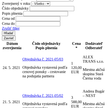
Zverejnený v roku
Číslo objednávky
Popis plnenia
Cena od
Cena do
Zrušiť filter
Zavrieť
Dátum
Číslo objednávky
Cena
Dodávateľ
zverejnenia
Popis plnenia
*
Odberateľ
ALEX
Objednávka č. 2021-05/03
TRANS s.r.o.
1
Objednávka vystavená podľa
24. 5. 2021
120,00
Miestna akčná
cenovej ponuky - cestovanie
EUR
skupina Stará
na podujatia partnera
Čierna voda
Andrea Bugár
Objednávka č. 2021-05/02
– NEST
3
21. 5. 2021
588,00
Objednávka vystavená podľa
Miestna akčná
EUR