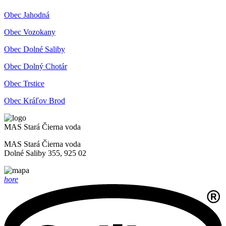
Obec Jahodná
Obec Vozokany
Obec Dolné Saliby
Obec Dolný Chotár
Obec Trstice
Obec Kráľov Brod
MAS Stará Čierna voda
MAS Stará Čierna voda
Dolné Saliby 355, 925 02
hore