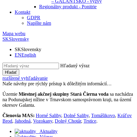
– GALANTSKO - výzvy
Regionálny produkt - Ponitrie
Kontakt
GDPR
Napíšte nám
Mapa webu
SK
Slovensky
SK
Slovensky
EN
English
Hľadaný výraz
Hľadať
rozšírené vyhľadávanie
Naše návrhy pre rýchly prístup k dôležitým informácií…
Územie
Miestnej akčnej skupiny Stará Čierna voda
sa nachádza
na Podunajskej nížine v Trnavskom samosprávnom kraji, na území
okresov Galanta.
Členovia MAS:
Horné Saliby
,
Dolné Saliby
,
Tomášikovo
,
Kráľov
Brod
,
Jahodná
,
Vozokany
,
Dolný Chotár
,
Trstice
.
Aktuality
Výzvy