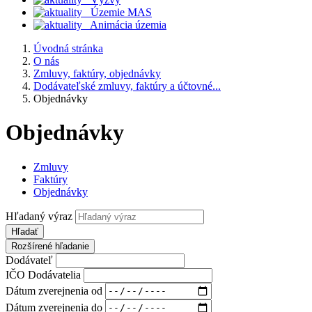
Územie MAS
Animácia územia
Úvodná stránka
O nás
Zmluvy, faktúry, objednávky
Dodávateľské zmluvy, faktúry a účtovné...
Objednávky
Objednávky
Zmluvy
Faktúry
Objednávky
Hľadaný výraz
Hľadať
Rozšírené hľadanie
Dodávateľ
IČO Dodávatelia
Dátum zverejnenia od
Dátum zverejnenia do