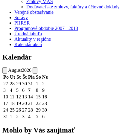
Zmluvy MAS
Dodávateľské zmluvy, faktúry a účtovné doklady
Verejné obstarávanie
Správy
PHRSR
Programové obdobie 2007 - 2013
Úradná tabuľa
Aktuality v regióne
Kalendár akcií
Kalendár
August
2026
Po
Ut
St
Št
Pia
So
Ne
27
28
29
30
31
1
2
3
4
5
6
7
8
9
10
11
12
13
14
15
16
17
18
19
20
21
22
23
24
25
26
27
28
29
30
31
1
2
3
4
5
6
Mohlo by Vás zaujímať