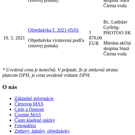
cenovej ponuky:
skupina Stará
Čierna voda
Bc. Ladislav
Győrög-
Objednávka č. 2021-05/01
1
PHOTOO.SK
19. 5. 2021
870,00
Objednávka vystavená podľa
Miestna akčná
EUR
cenovej ponuky
skupina Stará
Čierna voda
* Uvedená cena je konečná. V prípade, že je zmluvná strana
platcom DPH, je cena uvedená vrátane DPH.
O nás
Základné informácie
Členovia MAS
Ciele a činnosti
Územie MAS
Často kladené otázky
Fotogaléria
Zmluvy, faktúry, objednávky