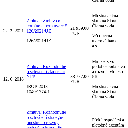
Čierna voda
Miestna akčná
Zmluva: Zmluva o
skupina Stará
termínovanom úvere č.
Čierna voda
21 939,00
22. 2. 2021
126/2021/UZ
EUR
Všeobecná
126/2021/UZ
úverová banka,
a.s.
Ministerstvo
Zmluva: Rozhodnutie
pôdohospodárstva
o schválení žiadosti o
a rozvoja vidieka
88 777,00
NFP
SR
12. 6. 2018
EUR
IROP-2018-
Miestna akčná
1040/1774-1
skupina Stará
Čierna voda
Zmluva: Rozhodnutie
o schválení stratégie
Pôdohospodárska
miestneho rozvoja
platobná agentúra
vedeného komunitou a