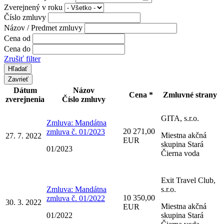
Zverejnený v roku
Číslo zmluvy
Názov / Predmet zmluvy
Cena od
Cena do
Zrušiť filter
Zavrieť
Dátum
Názov
Cena *
Zmluvné strany
zverejnenia
Číslo zmluvy
GITA, s.r.o.
Zmluva: Mandátna
20 271,00
zmluva č. 01/2023
Miestna akčná
27. 7. 2022
EUR
skupina Stará
01/2023
Čierna voda
Exit Travel Club,
Zmluva: Mandátna
s.r.o.
10 350,00
zmluva č. 01/2022
30. 3. 2022
Miestna akčná
EUR
01/2022
skupina Stará