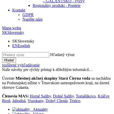
– GALANTSKO - výzvy
Regionálny produkt - Ponitrie
Kontakt
GDPR
Napíšte nám
Mapa webu
SK
Slovensky
SK
Slovensky
EN
English
Hľadaný výraz
Hľadať
rozšírené vyhľadávanie
Naše návrhy pre rýchly prístup k dôležitým informácií…
Územie
Miestnej akčnej skupiny Stará Čierna voda
sa nachádza
na Podunajskej nížine v Trnavskom samosprávnom kraji, na území
okresov Galanta.
Členovia MAS:
Horné Saliby
,
Dolné Saliby
,
Tomášikovo
,
Kráľov
Brod
,
Jahodná
,
Vozokany
,
Dolný Chotár
,
Trstice
.
Aktuality
Výzvy