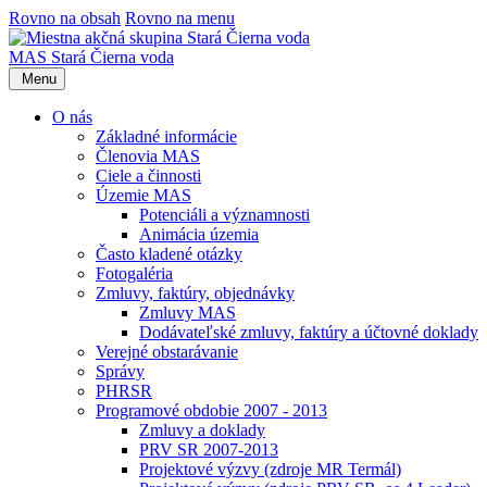
Rovno na obsah
Rovno na menu
MAS Stará Čierna voda
Menu
O nás
Základné informácie
Členovia MAS
Ciele a činnosti
Územie MAS
Potenciáli a významnosti
Animácia územia
Často kladené otázky
Fotogaléria
Zmluvy, faktúry, objednávky
Zmluvy MAS
Dodávateľské zmluvy, faktúry a účtovné doklady
Verejné obstarávanie
Správy
PHRSR
Programové obdobie 2007 - 2013
Zmluvy a doklady
PRV SR 2007-2013
Projektové výzvy (zdroje MR Termál)