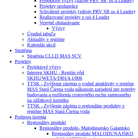
Projektové výzvy (zdroje PRV SR, os 4 Leader)
Projekty spolupráce
Schválené projekty (zdroje PRV SR,os 4 Leader)
Realizované projekty z osi 4 Leader
Verejné obstarávanie
Výzvy
Úradná tabuľa
Aktuality v regióne
Kalendár akcií
Stratégia
Stratégia CLLD MAS SCV
Projekty
Projektové výzvy
Interreg SKHU - Región vôd
SKHU⁄WETA⁄1901⁄4.1⁄006
TTSK - Zvýšenie záujmu o vodné atraktivity v regióne
MAS Stará Čierna voda nákupom zariadení pre potreby
budovania a rozšírenia cestovného ruchu zameraného
na zážitkovú turistiku
TTSK - Zvýšenie záujmu o regionálne produkty v
regióne MAS Stará Čierna voda
Podpora územia
Regionálny produkt
Regionálny produkt- Malodunajsko Galantsko
Regionálny produkt MALODUNAJSKO