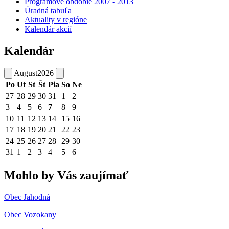
Programové obdobie 2007 - 2013
Úradná tabuľa
Aktuality v regióne
Kalendár akcií
Kalendár
August
2026
Po
Ut
St
Št
Pia
So
Ne
27
28
29
30
31
1
2
3
4
5
6
7
8
9
10
11
12
13
14
15
16
17
18
19
20
21
22
23
24
25
26
27
28
29
30
31
1
2
3
4
5
6
Mohlo by Vás zaujímať
Obec Jahodná
Obec Vozokany