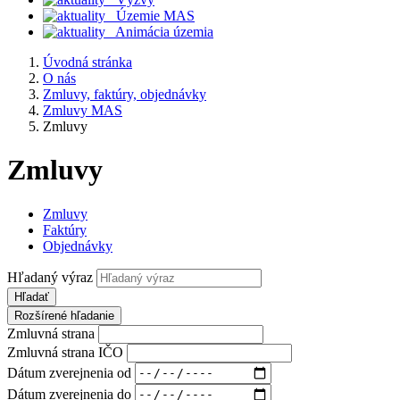
Územie MAS
Animácia územia
Úvodná stránka
O nás
Zmluvy, faktúry, objednávky
Zmluvy MAS
Zmluvy
Zmluvy
Zmluvy
Faktúry
Objednávky
Hľadaný výraz
Hľadať
Rozšírené hľadanie
Zmluvná strana
Zmluvná strana IČO
Dátum zverejnenia od
Dátum zverejnenia do