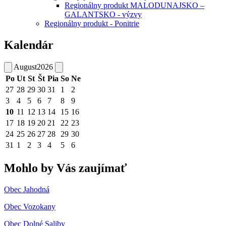
Regionálny produkt MALODUNAJSKO –
GALANTSKO - výzvy
Regionálny produkt - Ponitrie
Kalendár
August
2026
Po
Ut
St
Št
Pia
So
Ne
27
28
29
30
31
1
2
3
4
5
6
7
8
9
10
11
12
13
14
15
16
17
18
19
20
21
22
23
24
25
26
27
28
29
30
31
1
2
3
4
5
6
Mohlo by Vás zaujímať
Obec Jahodná
Obec Vozokany
Obec Dolné Saliby