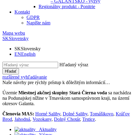
– GALANTSKO - výzvy
Regionálny produkt - Ponitrie
Kontakt
GDPR
Napíšte nám
Mapa webu
SK
Slovensky
SK
Slovensky
EN
English
Hľadaný výraz
Hľadať
rozšírené vyhľadávanie
Naše návrhy pre rýchly prístup k dôležitým informácií…
Územie
Miestnej akčnej skupiny Stará Čierna voda
sa nachádza
na Podunajskej nížine v Trnavskom samosprávnom kraji, na území
okresov Galanta.
Členovia MAS:
Horné Saliby
,
Dolné Saliby
,
Tomášikovo
,
Kráľov
Brod
,
Jahodná
,
Vozokany
,
Dolný Chotár
,
Trstice
.
Aktuality
Výzvy