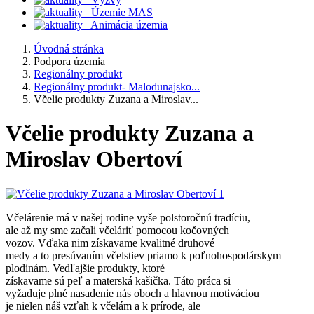
Územie MAS
Animácia územia
Úvodná stránka
Podpora územia
Regionálny produkt
Regionálny produkt- Malodunajsko...
Včelie produkty Zuzana a Miroslav...
Včelie produkty Zuzana a
Miroslav Obertoví
Včelárenie má v našej rodine vyše polstoročnú tradíciu,
ale až my sme začali včeláriť pomocou kočovných
vozov. Vďaka nim získavame kvalitné druhové
medy a to presúvaním včelstiev priamo k poľnohospodárskym
plodinám. Vedľajšie produkty, ktoré
získavame sú peľ a materská kašička. Táto práca si
vyžaduje plné nasadenie nás oboch a hlavnou motiváciou
je nielen náš vzťah k včelám a k prírode, ale