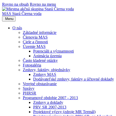
Rovno na obsah
Rovno na menu
MAS Stará Čierna voda
Menu
O nás
Základné informácie
Členovia MAS
Ciele a činnosti
Územie MAS
Potenciáli a významnosti
Animácia územia
Často kladené otázky
Fotogaléria
Zmluvy, faktúry, objednávky
Zmluvy MAS
Dodávateľské zmluvy, faktúry a účtovné doklady
Verejné obstarávanie
Správy
PHRSR
Programové obdobie 2007 - 2013
Zmluvy a doklady
PRV SR 2007-2013
Projektové výzvy (zdroje MR Termál)