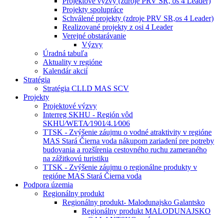
Projektové výzvy (zdroje PRV SR, os 4 Leader)
Projekty spolupráce
Schválené projekty (zdroje PRV SR,os 4 Leader)
Realizované projekty z osi 4 Leader
Verejné obstarávanie
Výzvy
Úradná tabuľa
Aktuality v regióne
Kalendár akcií
Stratégia
Stratégia CLLD MAS SCV
Projekty
Projektové výzvy
Interreg SKHU - Región vôd
SKHU⁄WETA⁄1901⁄4.1⁄006
TTSK - Zvýšenie záujmu o vodné atraktivity v regióne
MAS Stará Čierna voda nákupom zariadení pre potreby
budovania a rozšírenia cestovného ruchu zameraného
na zážitkovú turistiku
TTSK - Zvýšenie záujmu o regionálne produkty v
regióne MAS Stará Čierna voda
Podpora územia
Regionálny produkt
Regionálny produkt- Malodunajsko Galantsko
Regionálny produkt MALODUNAJSKO