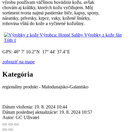
výrobu používam väčšinou hovädziu kožu, avšak
chovám aj králiky, ktorých kožu vyčiňujem. Môj
sortiment tvoria najmä pastierske biče, kapsy, spony,
náramky, prívesky, krpce, vaky, kožené šnúrky,
rohovina všitá do kože a vyčinené kožušiny.
GPS: 48° 7′ 10.2″N 17° 44′ 37.4″E
zobraziť na mape
Kategória
regionálny produkt - Malodunajsko-Galantsko
Dátum vloženia:
19. 8. 2024 10:44
Dátum poslednej aktualizácie:
19. 8. 2024 10:57
Autor:
GC Uživatel