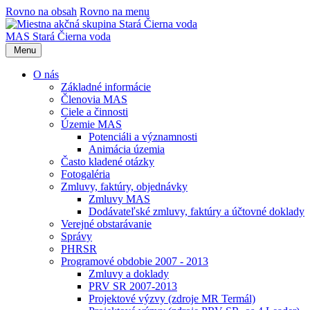
Rovno na obsah
Rovno na menu
MAS Stará Čierna voda
Menu
O nás
Základné informácie
Členovia MAS
Ciele a činnosti
Územie MAS
Potenciáli a významnosti
Animácia územia
Často kladené otázky
Fotogaléria
Zmluvy, faktúry, objednávky
Zmluvy MAS
Dodávateľské zmluvy, faktúry a účtovné doklady
Verejné obstarávanie
Správy
PHRSR
Programové obdobie 2007 - 2013
Zmluvy a doklady
PRV SR 2007-2013
Projektové výzvy (zdroje MR Termál)