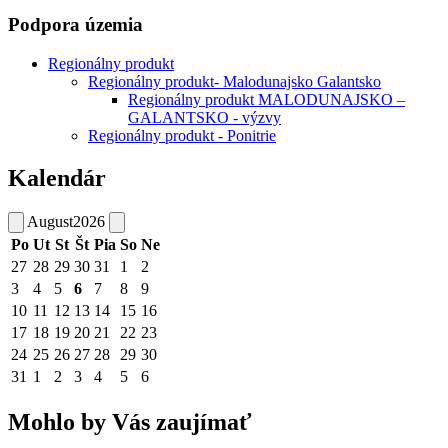
Podpora územia
Regionálny produkt
Regionálny produkt- Malodunajsko Galantsko
Regionálny produkt MALODUNAJSKO –
GALANTSKO - výzvy
Regionálny produkt - Ponitrie
Kalendár
August
2026
Po
Ut
St
Št
Pia
So
Ne
27
28
29
30
31
1
2
3
4
5
6
7
8
9
10
11
12
13
14
15
16
17
18
19
20
21
22
23
24
25
26
27
28
29
30
31
1
2
3
4
5
6
Mohlo by Vás zaujímať