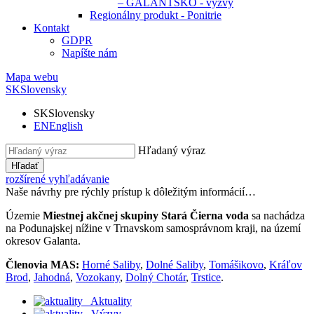
– GALANTSKO - výzvy
Regionálny produkt - Ponitrie
Kontakt
GDPR
Napíšte nám
Mapa webu
SK
Slovensky
SK
Slovensky
EN
English
Hľadaný výraz
Hľadať
rozšírené vyhľadávanie
Naše návrhy pre rýchly prístup k dôležitým informácií…
Územie
Miestnej akčnej skupiny Stará Čierna voda
sa nachádza
na Podunajskej nížine v Trnavskom samosprávnom kraji, na území
okresov Galanta.
Členovia MAS:
Horné Saliby
,
Dolné Saliby
,
Tomášikovo
,
Kráľov
Brod
,
Jahodná
,
Vozokany
,
Dolný Chotár
,
Trstice
.
Aktuality
Výzvy