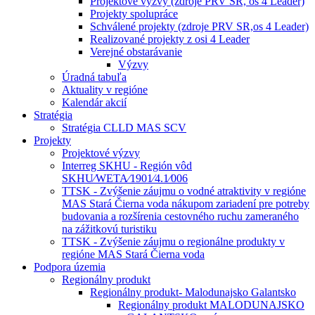
Projektové výzvy (zdroje PRV SR, os 4 Leader)
Projekty spolupráce
Schválené projekty (zdroje PRV SR,os 4 Leader)
Realizované projekty z osi 4 Leader
Verejné obstarávanie
Výzvy
Úradná tabuľa
Aktuality v regióne
Kalendár akcií
Stratégia
Stratégia CLLD MAS SCV
Projekty
Projektové výzvy
Interreg SKHU - Región vôd
SKHU⁄WETA⁄1901⁄4.1⁄006
TTSK - Zvýšenie záujmu o vodné atraktivity v regióne
MAS Stará Čierna voda nákupom zariadení pre potreby
budovania a rozšírenia cestovného ruchu zameraného
na zážitkovú turistiku
TTSK - Zvýšenie záujmu o regionálne produkty v
regióne MAS Stará Čierna voda
Podpora územia
Regionálny produkt
Regionálny produkt- Malodunajsko Galantsko
Regionálny produkt MALODUNAJSKO