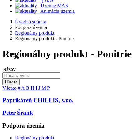
Územie MAS
Animácia územia
Úvodná stránka
Podpora územia
Regionálny produkt
Regionálny produkt - Ponitrie
Regionálny produkt - Ponitrie
Názov
Hľadať
Všetko
#
A
B
H
I
J
M
P
Paprikáreň CHILLIS, s.r.o.
Peter Šrank
Podpora územia
Regionálny produkt