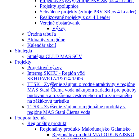
Projektové výzvy (zdroje PRV SR, os 4 Leader)
Projekty spolupráce
Schválené projekty (zdroje PRV SR,os 4 Leader)
Realizované projekty z osi 4 Leader
Verejné obstarávanie
Výzvy
Úradná tabuľa
Aktuality v regióne
Kalendár akcií
Stratégia
Stratégia CLLD MAS SCV
Projekty
Projektové výzvy
Interreg SKHU - Región vôd
SKHU⁄WETA⁄1901⁄4.1⁄006
TTSK - Zvýšenie záujmu o vodné atraktivity v regióne
MAS Stará Čierna voda nákupom zariadení pre potreby
budovania a rozšírenia cestovného ruchu zameraného
na zážitkovú turistiku
TTSK - Zvýšenie záujmu o regionálne produkty v
regióne MAS Stará Čierna voda
Podpora územia
Regionálny produkt
Regionálny produkt- Malodunajsko Galantsko
Regionálny produkt MALODUNAJSKO