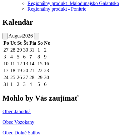
Regionálny produkt- Malodunajsko Galantsko
Regionálny produkt - Ponitrie
Kalendár
August
2026
Po
Ut
St
Št
Pia
So
Ne
27
28
29
30
31
1
2
3
4
5
6
7
8
9
10
11
12
13
14
15
16
17
18
19
20
21
22
23
24
25
26
27
28
29
30
31
1
2
3
4
5
6
Mohlo by Vás zaujímať
Obec Jahodná
Obec Vozokany
Obec Dolné Saliby