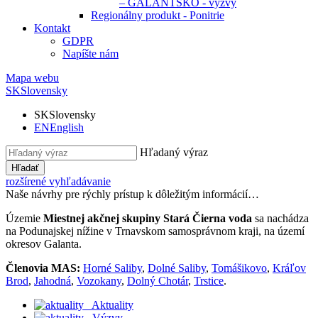
– GALANTSKO - výzvy
Regionálny produkt - Ponitrie
Kontakt
GDPR
Napíšte nám
Mapa webu
SK
Slovensky
SK
Slovensky
EN
English
Hľadaný výraz
Hľadať
rozšírené vyhľadávanie
Naše návrhy pre rýchly prístup k dôležitým informácií…
Územie
Miestnej akčnej skupiny Stará Čierna voda
sa nachádza
na Podunajskej nížine v Trnavskom samosprávnom kraji, na území
okresov Galanta.
Členovia MAS:
Horné Saliby
,
Dolné Saliby
,
Tomášikovo
,
Kráľov
Brod
,
Jahodná
,
Vozokany
,
Dolný Chotár
,
Trstice
.
Aktuality
Výzvy