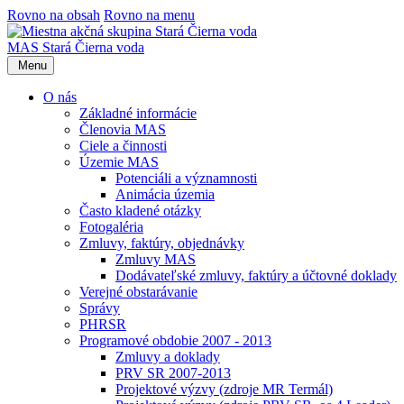
Rovno na obsah
Rovno na menu
MAS Stará Čierna voda
Menu
O nás
Základné informácie
Členovia MAS
Ciele a činnosti
Územie MAS
Potenciáli a významnosti
Animácia územia
Často kladené otázky
Fotogaléria
Zmluvy, faktúry, objednávky
Zmluvy MAS
Dodávateľské zmluvy, faktúry a účtovné doklady
Verejné obstarávanie
Správy
PHRSR
Programové obdobie 2007 - 2013
Zmluvy a doklady
PRV SR 2007-2013
Projektové výzvy (zdroje MR Termál)