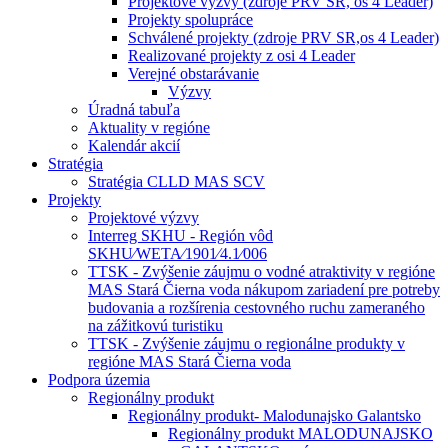
Projektové výzvy (zdroje PRV SR, os 4 Leader)
Projekty spolupráce
Schválené projekty (zdroje PRV SR,os 4 Leader)
Realizované projekty z osi 4 Leader
Verejné obstarávanie
Výzvy
Úradná tabuľa
Aktuality v regióne
Kalendár akcií
Stratégia
Stratégia CLLD MAS SCV
Projekty
Projektové výzvy
Interreg SKHU - Región vôd
SKHU⁄WETA⁄1901⁄4.1⁄006
TTSK - Zvýšenie záujmu o vodné atraktivity v regióne
MAS Stará Čierna voda nákupom zariadení pre potreby
budovania a rozšírenia cestovného ruchu zameraného
na zážitkovú turistiku
TTSK - Zvýšenie záujmu o regionálne produkty v
regióne MAS Stará Čierna voda
Podpora územia
Regionálny produkt
Regionálny produkt- Malodunajsko Galantsko
Regionálny produkt MALODUNAJSKO