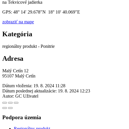
na Tekvicové jadierka
GPS: 48° 14′ 29.678″N 18° 10′ 40.069″E
zobraziť na mape
Kategória
regionálny produkt - Ponitrie
Adresa
Malý Cetín 12
95107 Malý Cetín
Dátum vloženia:
19. 8. 2024 11:28
Dátum poslednej aktualizácie:
19. 8. 2024 12:23
Autor:
GC Uživatel
Podpora územia
Regionálny produkt