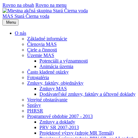
Rovno na obsah
Rovno na menu
MAS Stará Čierna voda
Menu
O nás
Základné informácie
Členovia MAS
Ciele a činnosti
Územie MAS
Potenciáli a významnosti
Animácia územia
Často kladené otázky
Fotogaléria
Zmluvy, faktúry, objednávky
Zmluvy MAS
Dodávateľské zmluvy, faktúry a účtovné doklady
Verejné obstarávanie
Správy
PHRSR
Programové obdobie 2007 - 2013
Zmluvy a doklady
PRV SR 2007-2013
Projektové výzvy (zdroje MR Termál)