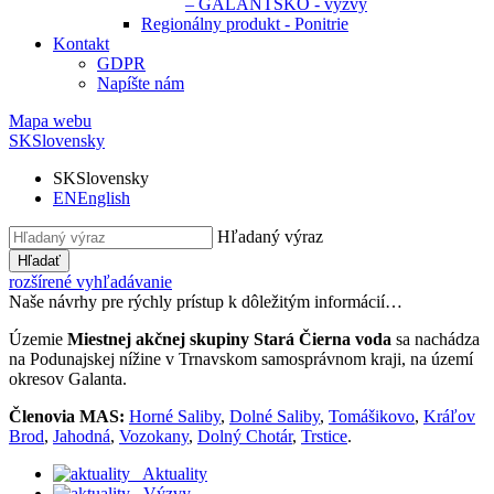
– GALANTSKO - výzvy
Regionálny produkt - Ponitrie
Kontakt
GDPR
Napíšte nám
Mapa webu
SK
Slovensky
SK
Slovensky
EN
English
Hľadaný výraz
Hľadať
rozšírené vyhľadávanie
Naše návrhy pre rýchly prístup k dôležitým informácií…
Územie
Miestnej akčnej skupiny Stará Čierna voda
sa nachádza
na Podunajskej nížine v Trnavskom samosprávnom kraji, na území
okresov Galanta.
Členovia MAS:
Horné Saliby
,
Dolné Saliby
,
Tomášikovo
,
Kráľov
Brod
,
Jahodná
,
Vozokany
,
Dolný Chotár
,
Trstice
.
Aktuality
Výzvy