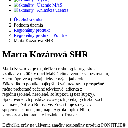
Územie MAS
Animácia územia
Úvodná stránka
Podpora územia
Regionálny produkt
Regionálny produkt - Ponitrie
Marta Kozárová SHR
Marta Kozárová SHR
Marta Kozárová je majiteľkou rodinnej farmy, ktorá
vznikla v r. 2002 v obci Malý Cetín a venuje sa pestovaniu,
zberu, úprave a predaju tekvicových jadierok.
Zákazníkom ponúka najlepšiu kvalitu-zdraviu prospešné
ručne preberané pečené tekvicové jadierka z
regiónu (solené, nesolené, so šupkou aj bez šupky).
Spracované ich predáva vo svojich predajných stánkoch
v Trnave, Nitre a Bratislave. Zúčastňuje sa výstav
spojených s predajom, napr. Agrokomplex Nitra,
jarmoky a vinobrania v Pezinku a Trnave.
Držiteľka práv na užívanie značky regionálny produkt PONITRIE®