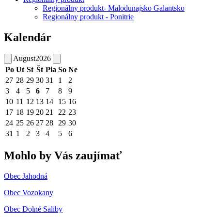
Regionálny produkt- Malodunajsko Galantsko
Regionálny produkt - Ponitrie
Kalendár
August
2026
Po
Ut
St
Št
Pia
So
Ne
27
28
29
30
31
1
2
3
4
5
6
7
8
9
10
11
12
13
14
15
16
17
18
19
20
21
22
23
24
25
26
27
28
29
30
31
1
2
3
4
5
6
Mohlo by Vás zaujímať
Obec Jahodná
Obec Vozokany
Obec Dolné Saliby