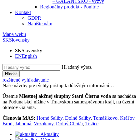
– GALANTSKO - výzvy
Regionálny produkt - Ponitrie
Kontakt
GDPR
Napíšte nám
Mapa webu
SK
Slovensky
SK
Slovensky
EN
English
Hľadaný výraz
Hľadať
rozšírené vyhľadávanie
Naše návrhy pre rýchly prístup k dôležitým informácií…
Územie
Miestnej akčnej skupiny Stará Čierna voda
sa nachádza
na Podunajskej nížine v Trnavskom samosprávnom kraji, na území
okresov Galanta.
Členovia MAS:
Horné Saliby
,
Dolné Saliby
,
Tomášikovo
,
Kráľov
Brod
,
Jahodná
,
Vozokany
,
Dolný Chotár
,
Trstice
.
Aktuality
Výzvy