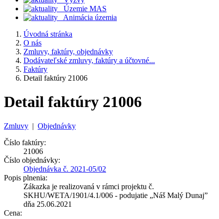
Územie MAS
Animácia územia
Úvodná stránka
O nás
Zmluvy, faktúry, objednávky
Dodávateľské zmluvy, faktúry a účtovné...
Faktúry
Detail faktúry 21006
Detail faktúry 21006
Zmluvy
|
Objednávky
Číslo faktúry:
21006
Číslo objednávky:
Objednávka č. 2021-05/02
Popis plnenia:
Zákazka je realizovaná v rámci projektu č.
SKHU/WETA/1901/4.1/006 - podujatie „Náš Malý Dunaj”
dňa 25.06.2021
Cena: