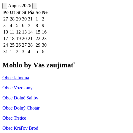
August
2026
Po
Ut
St
Št
Pia
So
Ne
27
28
29
30
31
1
2
3
4
5
6
7
8
9
10
11
12
13
14
15
16
17
18
19
20
21
22
23
24
25
26
27
28
29
30
31
1
2
3
4
5
6
Mohlo by Vás zaujímať
Obec Jahodná
Obec Vozokany
Obec Dolné Saliby
Obec Dolný Chotár
Obec Trstice
Obec Kráľov Brod