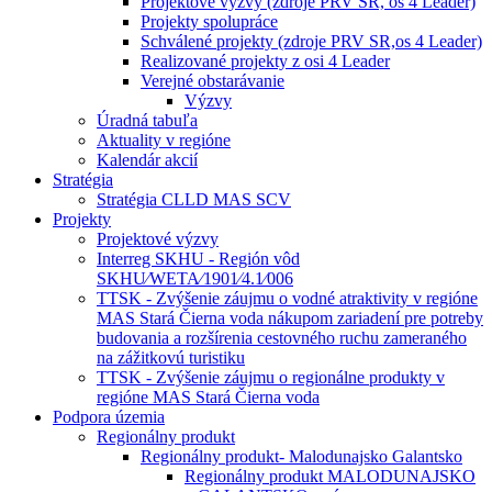
Projektové výzvy (zdroje PRV SR, os 4 Leader)
Projekty spolupráce
Schválené projekty (zdroje PRV SR,os 4 Leader)
Realizované projekty z osi 4 Leader
Verejné obstarávanie
Výzvy
Úradná tabuľa
Aktuality v regióne
Kalendár akcií
Stratégia
Stratégia CLLD MAS SCV
Projekty
Projektové výzvy
Interreg SKHU - Región vôd
SKHU⁄WETA⁄1901⁄4.1⁄006
TTSK - Zvýšenie záujmu o vodné atraktivity v regióne
MAS Stará Čierna voda nákupom zariadení pre potreby
budovania a rozšírenia cestovného ruchu zameraného
na zážitkovú turistiku
TTSK - Zvýšenie záujmu o regionálne produkty v
regióne MAS Stará Čierna voda
Podpora územia
Regionálny produkt
Regionálny produkt- Malodunajsko Galantsko
Regionálny produkt MALODUNAJSKO