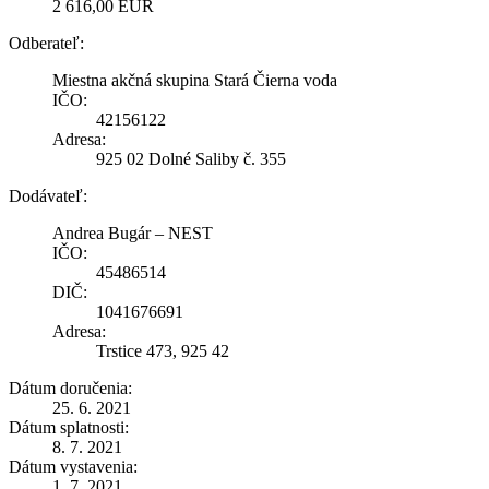
2 616,00 EUR
Odberateľ:
Miestna akčná skupina Stará Čierna voda
IČO:
42156122
Adresa:
925 02 Dolné Saliby č. 355
Dodávateľ:
Andrea Bugár – NEST
IČO:
45486514
DIČ:
1041676691
Adresa:
Trstice 473, 925 42
Dátum doručenia:
25. 6. 2021
Dátum splatnosti:
8. 7. 2021
Dátum vystavenia:
1. 7. 2021