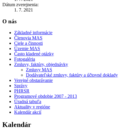
Dátum zverejnenia:
1. 7. 2021
O nás
Základné informácie
Členovia MAS
Ciele a činnosti
Územie MAS
Často kladené otázky
Fotogaléria
Zmluvy, faktúry, objednávky
Zmluvy MAS
Dodávateľské zmluvy, faktúry a účtovné doklady
Verejné obstarávanie
Správy
PHRSR
Programové obdobie 2007 - 2013
Úradná tabuľa
Aktuality v regióne
Kalendár akcií
Kalendár