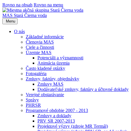
Rovno na obsah
Rovno na menu
MAS Stará Čierna voda
Menu
O nás
Základné informácie
Členovia MAS
Ciele a činnosti
Územie MAS
Potenciáli a významnosti
Animácia územia
Často kladené otázky
Fotogaléria
Zmluvy, faktúry, objednávky
Zmluvy MAS
Dodávateľské zmluvy, faktúry a účtovné doklady
Verejné obstarávanie
Správy
PHRSR
Programové obdobie 2007 - 2013
Zmluvy a doklady
PRV SR 2007-2013
Projektové výzvy (zdroje MR Termál)