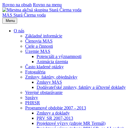
Rovno na obsah
Rovno na menu
MAS Stará Čierna voda
Menu
O nás
Základné informácie
Členovia MAS
Ciele a činnosti
Územie MAS
Potenciáli a významnosti
Animácia územia
Často kladené otázky
Fotogaléria
Zmluvy, faktúry, objednávky
Zmluvy MAS
Dodávateľské zmluvy, faktúry a účtovné doklady
Verejné obstarávanie
Správy
PHRSR
Programové obdobie 2007 - 2013
Zmluvy a doklady
PRV SR 2007-2013
Projektové výzvy (zdroje MR Termál)