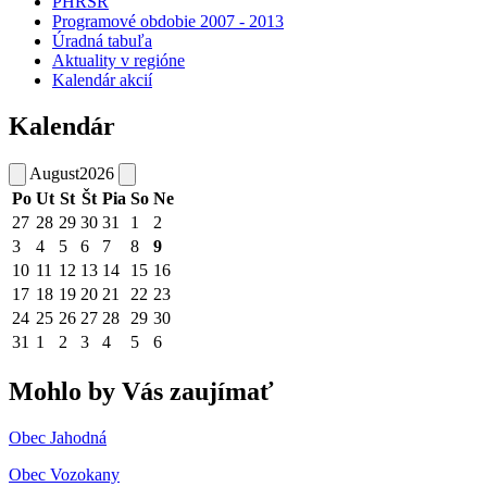
PHRSR
Programové obdobie 2007 - 2013
Úradná tabuľa
Aktuality v regióne
Kalendár akcií
Kalendár
August
2026
Po
Ut
St
Št
Pia
So
Ne
27
28
29
30
31
1
2
3
4
5
6
7
8
9
10
11
12
13
14
15
16
17
18
19
20
21
22
23
24
25
26
27
28
29
30
31
1
2
3
4
5
6
Mohlo by Vás zaujímať
Obec Jahodná
Obec Vozokany