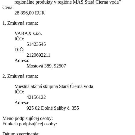
regionálne produkty v regióne MAS Stará Čierna vodaˮ
Cena:
28 896,00 EUR
1. Zmluvná strana:
VABAX s.r.o.
IČO:
51423545
DIČ:
2120692211
Adresa:
Mostová 389, 92507
2. Zmluvná strana:
Miestna akčná skupina Stará Čierna voda
IČO:
42156122
Adresa:
925 02 Dolné Saliby č. 355
Meno podpisujúcej osoby:
Funkcia podpisujúcej osoby:
Dátum zverejnenia: