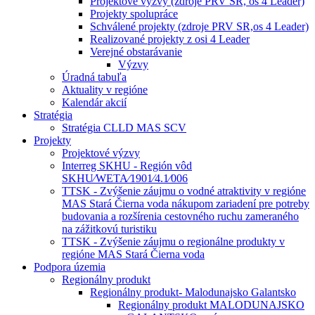
Projektové výzvy (zdroje PRV SR, os 4 Leader)
Projekty spolupráce
Schválené projekty (zdroje PRV SR,os 4 Leader)
Realizované projekty z osi 4 Leader
Verejné obstarávanie
Výzvy
Úradná tabuľa
Aktuality v regióne
Kalendár akcií
Stratégia
Stratégia CLLD MAS SCV
Projekty
Projektové výzvy
Interreg SKHU - Región vôd
SKHU⁄WETA⁄1901⁄4.1⁄006
TTSK - Zvýšenie záujmu o vodné atraktivity v regióne
MAS Stará Čierna voda nákupom zariadení pre potreby
budovania a rozšírenia cestovného ruchu zameraného
na zážitkovú turistiku
TTSK - Zvýšenie záujmu o regionálne produkty v
regióne MAS Stará Čierna voda
Podpora územia
Regionálny produkt
Regionálny produkt- Malodunajsko Galantsko
Regionálny produkt MALODUNAJSKO