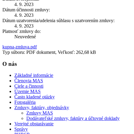
4. 9. 2023
Dátum účinnosti zmluvy:
4. 9. 2023
Dátum uzatvorenia/udelenia súhlasu s uzatvorením zmluvy:
4. 9. 2023
Platnosť zmluvy do:
Neuvedené
kupna-zmluva.pdf
Typ súboru: PDF dokument, Veľkosť: 262,68 kB
O nás
Základné informácie
Členovia MAS
Ciele a činnosti
Územie MAS
Často kladené otázky
Fotogaléria
Zmluvy, faktúry, objednávky
Zmluvy MAS
Dodávateľské zmluvy, faktúry a účtovné doklady
Verejné obstarávanie
Správy