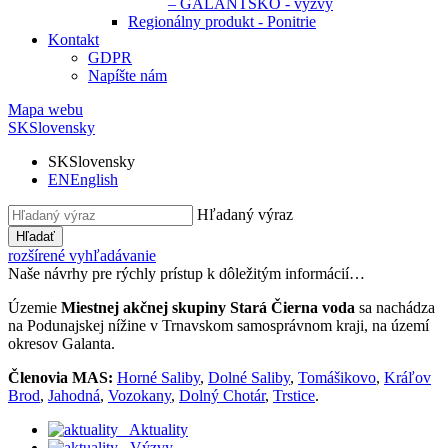
– GALANTSKO - výzvy
Regionálny produkt - Ponitrie
Kontakt
GDPR
Napíšte nám
Mapa webu
SK
Slovensky
SK
Slovensky
EN
English
Hľadaný výraz
Hľadať
rozšírené vyhľadávanie
Naše návrhy pre rýchly prístup k dôležitým informácií…
Územie
Miestnej akčnej skupiny Stará Čierna voda
sa nachádza
na Podunajskej nížine v Trnavskom samosprávnom kraji, na území
okresov Galanta.
Členovia MAS:
Horné Saliby
,
Dolné Saliby
,
Tomášikovo
,
Kráľov
Brod
,
Jahodná
,
Vozokany
,
Dolný Chotár
,
Trstice
.
Aktuality
Výzvy