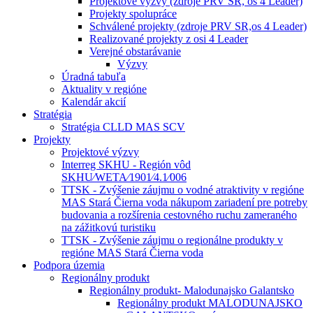
Projektové výzvy (zdroje PRV SR, os 4 Leader)
Projekty spolupráce
Schválené projekty (zdroje PRV SR,os 4 Leader)
Realizované projekty z osi 4 Leader
Verejné obstarávanie
Výzvy
Úradná tabuľa
Aktuality v regióne
Kalendár akcií
Stratégia
Stratégia CLLD MAS SCV
Projekty
Projektové výzvy
Interreg SKHU - Región vôd
SKHU⁄WETA⁄1901⁄4.1⁄006
TTSK - Zvýšenie záujmu o vodné atraktivity v regióne
MAS Stará Čierna voda nákupom zariadení pre potreby
budovania a rozšírenia cestovného ruchu zameraného
na zážitkovú turistiku
TTSK - Zvýšenie záujmu o regionálne produkty v
regióne MAS Stará Čierna voda
Podpora územia
Regionálny produkt
Regionálny produkt- Malodunajsko Galantsko
Regionálny produkt MALODUNAJSKO