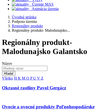
Územie MAS
Animácia územia
Úvodná stránka
Podpora územia
Regionálny produkt
Regionálny produkt- Malodunajsko...
Regionálny produkt-
Malodunajsko Galantsko
Názov
Hľadať
Všetko
H
K
M
O
P
U
V
Z
Okrasné rastliny Pavol Gergácz
Ovocie a ovocné produkty Poľnohospodárske