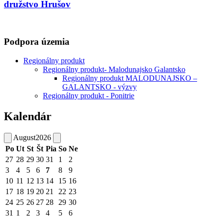
družstvo Hrušov
Podpora územia
Regionálny produkt
Regionálny produkt- Malodunajsko Galantsko
Regionálny produkt MALODUNAJSKO –
GALANTSKO - výzvy
Regionálny produkt - Ponitrie
Kalendár
August
2026
Po
Ut
St
Št
Pia
So
Ne
27
28
29
30
31
1
2
3
4
5
6
7
8
9
10
11
12
13
14
15
16
17
18
19
20
21
22
23
24
25
26
27
28
29
30
31
1
2
3
4
5
6