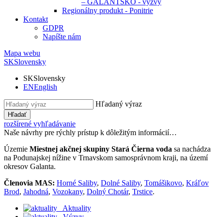
– GALANTSKO - výzvy
Regionálny produkt - Ponitrie
Kontakt
GDPR
Napíšte nám
Mapa webu
SK
Slovensky
SK
Slovensky
EN
English
Hľadaný výraz
Hľadať
rozšírené vyhľadávanie
Naše návrhy pre rýchly prístup k dôležitým informácií…
Územie
Miestnej akčnej skupiny Stará Čierna voda
sa nachádza
na Podunajskej nížine v Trnavskom samosprávnom kraji, na území
okresov Galanta.
Členovia MAS:
Horné Saliby
,
Dolné Saliby
,
Tomášikovo
,
Kráľov
Brod
,
Jahodná
,
Vozokany
,
Dolný Chotár
,
Trstice
.
Aktuality
Výzvy