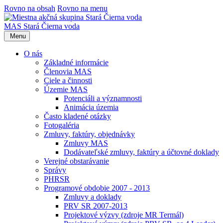
Rovno na obsah
Rovno na menu
MAS Stará Čierna voda
Menu
O nás
Základné informácie
Členovia MAS
Ciele a činnosti
Územie MAS
Potenciáli a významnosti
Animácia územia
Často kladené otázky
Fotogaléria
Zmluvy, faktúry, objednávky
Zmluvy MAS
Dodávateľské zmluvy, faktúry a účtovné doklady
Verejné obstarávanie
Správy
PHRSR
Programové obdobie 2007 - 2013
Zmluvy a doklady
PRV SR 2007-2013
Projektové výzvy (zdroje MR Termál)