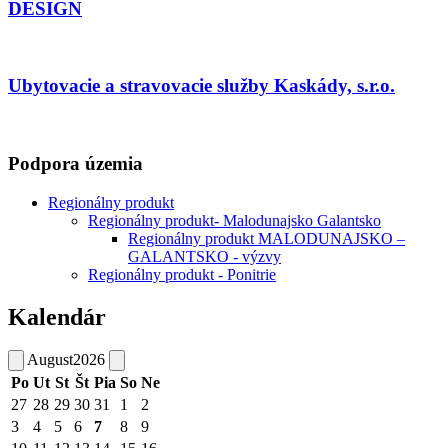
DESIGN
Ubytovacie a stravovacie služby Kaskády, s.r.o.
Podpora územia
Regionálny produkt
Regionálny produkt- Malodunajsko Galantsko
Regionálny produkt MALODUNAJSKO –
GALANTSKO - výzvy
Regionálny produkt - Ponitrie
Kalendár
August
2026
Po
Ut
St
Št
Pia
So
Ne
27
28
29
30
31
1
2
3
4
5
6
7
8
9