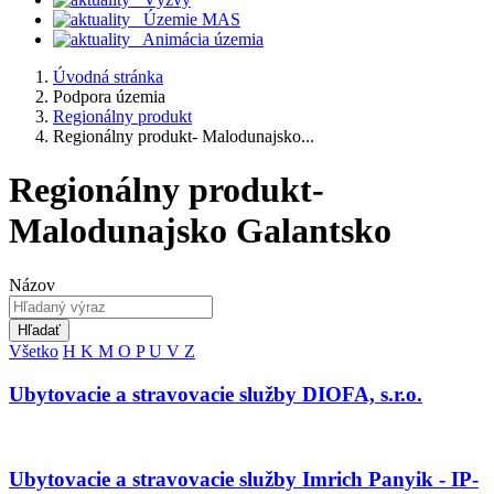
Územie MAS
Animácia územia
Úvodná stránka
Podpora územia
Regionálny produkt
Regionálny produkt- Malodunajsko...
Regionálny produkt-
Malodunajsko Galantsko
Názov
Hľadať
Všetko
H
K
M
O
P
U
V
Z
Ubytovacie a stravovacie služby DIOFA, s.r.o.
Ubytovacie a stravovacie služby Imrich Panyik - IP-