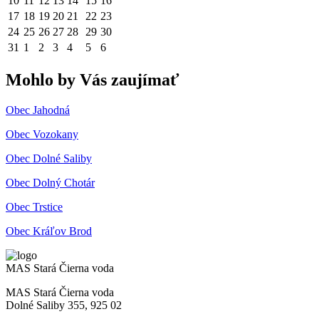
10
11
12
13
14
15
16
17
18
19
20
21
22
23
24
25
26
27
28
29
30
31
1
2
3
4
5
6
Mohlo by Vás zaujímať
Obec Jahodná
Obec Vozokany
Obec Dolné Saliby
Obec Dolný Chotár
Obec Trstice
Obec Kráľov Brod
MAS Stará Čierna voda
MAS Stará Čierna voda
Dolné Saliby 355, 925 02