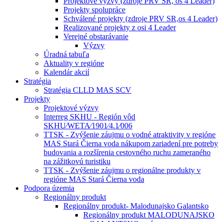
Projektové výzvy (zdroje PRV SR, os 4 Leader)
Projekty spolupráce
Schválené projekty (zdroje PRV SR,os 4 Leader)
Realizované projekty z osi 4 Leader
Verejné obstarávanie
Výzvy
Úradná tabuľa
Aktuality v regióne
Kalendár akcií
Stratégia
Stratégia CLLD MAS SCV
Projekty
Projektové výzvy
Interreg SKHU - Región vôd
SKHU⁄WETA⁄1901⁄4.1⁄006
TTSK - Zvýšenie záujmu o vodné atraktivity v regióne
MAS Stará Čierna voda nákupom zariadení pre potreby
budovania a rozšírenia cestovného ruchu zameraného
na zážitkovú turistiku
TTSK - Zvýšenie záujmu o regionálne produkty v
regióne MAS Stará Čierna voda
Podpora územia
Regionálny produkt
Regionálny produkt- Malodunajsko Galantsko
Regionálny produkt MALODUNAJSKO