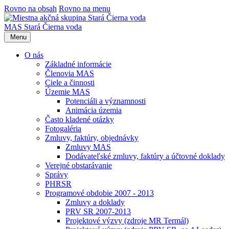
Rovno na obsah
Rovno na menu
MAS Stará Čierna voda
Menu
O nás
Základné informácie
Členovia MAS
Ciele a činnosti
Územie MAS
Potenciáli a významnosti
Animácia územia
Často kladené otázky
Fotogaléria
Zmluvy, faktúry, objednávky
Zmluvy MAS
Dodávateľské zmluvy, faktúry a účtovné doklady
Verejné obstarávanie
Správy
PHRSR
Programové obdobie 2007 - 2013
Zmluvy a doklady
PRV SR 2007-2013
Projektové výzvy (zdroje MR Termál)