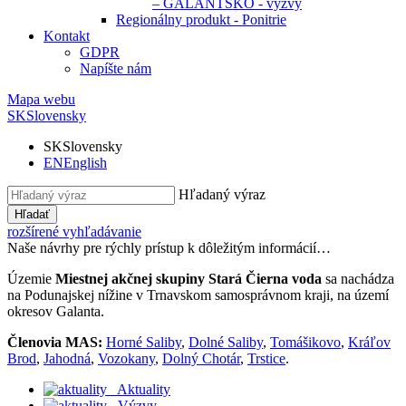
– GALANTSKO - výzvy
Regionálny produkt - Ponitrie
Kontakt
GDPR
Napíšte nám
Mapa webu
SK
Slovensky
SK
Slovensky
EN
English
Hľadaný výraz
Hľadať
rozšírené vyhľadávanie
Naše návrhy pre rýchly prístup k dôležitým informácií…
Územie
Miestnej akčnej skupiny Stará Čierna voda
sa nachádza
na Podunajskej nížine v Trnavskom samosprávnom kraji, na území
okresov Galanta.
Členovia MAS:
Horné Saliby
,
Dolné Saliby
,
Tomášikovo
,
Kráľov
Brod
,
Jahodná
,
Vozokany
,
Dolný Chotár
,
Trstice
.
Aktuality
Výzvy